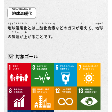
ちきゅう
おんだん
か
地球
温暖
化
ちきゅう
おんだん
か
にさんかたんそ
ふ
ちきゅう
地球
温暖
化
とは
二酸化炭素
などのガスが
増
えて、
地球
きおん
あ
の
気温
が
上
がることです。
対象ゴール
1
3
6
7
8
11
12
13