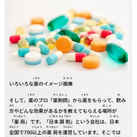
くすり
がぞう
いろいろな
薬
のイメージ
画像
くすり
やくざいし
くすり
の
そして、
薬
のプロ「
薬剤師
」から
薬
をもらって、
飲
み
かた
こうか
おし
ばしょ
方
やどんな
効果
があるかを
教
えてもらえる
場所
が
やっきょく
にほん
ちょうざい
かいしゃ
にほん
「
薬局
」です。「
日本
調剤
」という
会社
は、
日本
ぜんこく
いじょう
やっきょく
うんえい
全国
で700
以上
の
薬局
を
運営
しています。そこでは