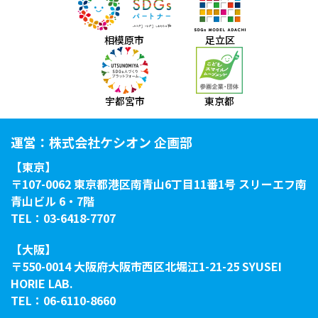
相模原市
足立区
宇都宮市
東京都
運営：株式会社ケシオン 企画部
【東京】
〒107-0062 東京都港区南青山6丁目11番1号 スリーエフ南
青山ビル 6・7階
TEL：03-6418-7707
【大阪】
〒550-0014 大阪府大阪市西区北堀江1-21-25 SYUSEI
HORIE LAB.
TEL：06-6110-8660