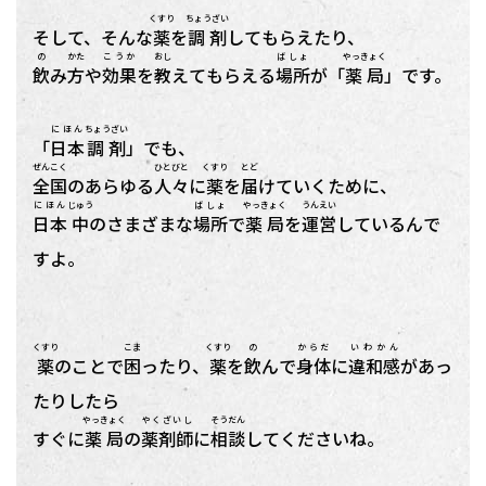
くすり
ちょうざい
そして、そんな
薬
を
調剤
してもらえたり、
の
かた
こうか
おし
ばしょ
やっきょく
飲
み
方
や
効果
を
教
えてもらえる
場所
が「
薬局
」です。
にほん
ちょうざい
「
日本
調剤
」でも、
ぜんこく
ひとびと
くすり
とど
全国
のあらゆる
人々
に
薬
を
届
けていくために、
にほん
じゅう
ばしょ
やっきょく
うんえい
日本
中
のさまざまな
場所
で
薬局
を
運営
しているんで
すよ。
くすり
こま
くすり
の
からだ
いわかん
薬
のことで
困
ったり、
薬
を
飲
んで
身体
に
違和感
があっ
たりしたら
やっきょく
やくざいし
そうだん
すぐに
薬局
の
薬剤師
に
相談
してくださいね。