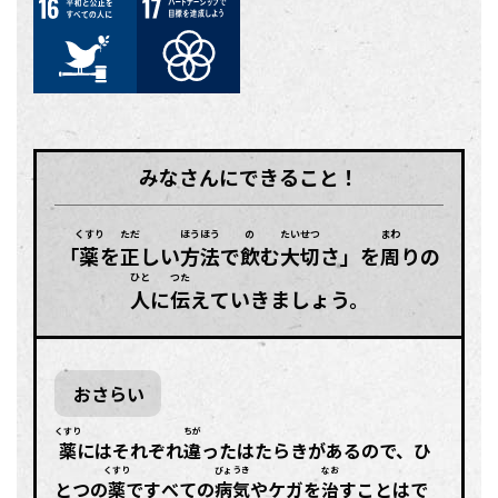
16
17
みなさんにできること！
くすり
ただ
ほうほう
の
たいせつ
まわ
「
薬
を
正
しい
方法
で
飲
む
大切
さ」を
周
りの
ひと
つた
人
に
伝
えていきましょう。
おさらい
くすり
ちが
薬
にはそれぞれ
違
ったはたらきがあるので、ひ
くすり
びょうき
なお
とつの
薬
ですべての
病気
やケガを
治
すことはで