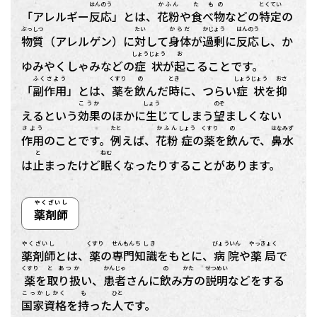
はんのう
かふん
た もの
とくてい
「アレルギー
反応
」とは、
花粉
や
食べ物
などの
特定
の
ぶっしつ
たい
からだ
かじょう
はんのう
物質
（アレルゲン）に
対
して
身体
が
過剰
に
反応
し、か
しょうじょう
お
ゆみやくしゃみなどの
症状
が
起
こることです。
ふくさよう
くすり
の
とき
しょうじょう
おさ
「
副作用
」とは、
薬
を
飲
んだ
時
に、つらい
症状
を
抑
こうか
しょう
のぞ
えるという
効果
のほかに
生
じてしまう
望
ましくない
さよう
たと
かふん
しょう
くすり
の
はなみず
作用
のことです。
例
えば、
花粉
症
の
薬
を
飲
んで、
鼻水
と
ねむ
は
止
まったけど
眠
くなったりすることがあります。
やくざいし
薬剤師
やくざいし
くすり
せんもん
ちしき
びょういん
やっきょく
薬剤師
とは、
薬
の
専門
知識
をもとに、
病院
や
薬局
で
くすり
と あつか
かんじゃ
の
かた
せつめい
薬
を
取り扱
い、
患者
さんに
飲
み
方
の
説明
などをする
こっか
しかく
も
ひと
国家
資格
を
持
った
人
です。