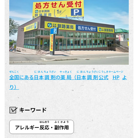
ぜんこく
にほん
ちょうざい
やっきょく
にほん
ちょうざい
こうしき
ホームページ
全国
にある
日本
調剤
の
薬局
（
日本
調剤
公式
HP
よ
り）
キーワード
はんのう
ふくさよう
アレルギー
反応
・
副作用