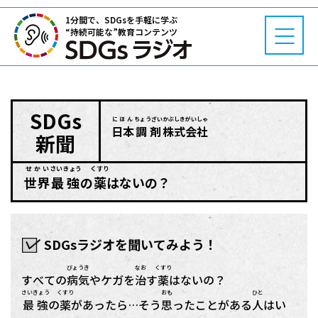
1分間で、SDGsを手軽に学ぶ
“持続可能な”教育コンテンツ
SDGs
にほん
ちょうざい
かぶしきがいしゃ
日本
調剤
株式会社
新聞
せかい
さいきょう
くすり
世界
最強
の
薬
はないの？
SDGsラジオを聞いてみよう！
びょうき
なお
くすり
すべての
病気
やケガを
治
す
薬
はないの？
さいきょう
くすり
おも
ひと
最強
の
薬
があったら…そう
思
ったことがある
人
はい