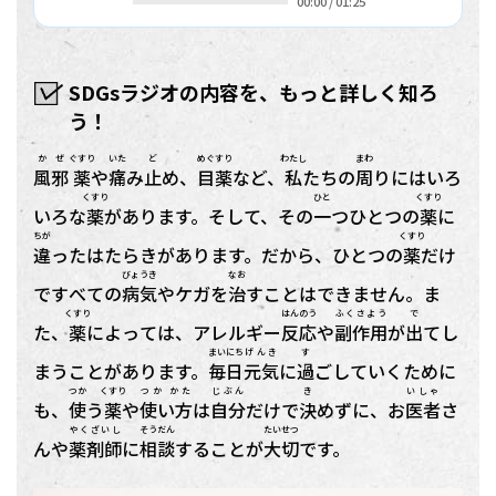
00:00
/
01:25
SDGsラジオの内容を、もっと詳しく知ろ
う！
かぜ
ぐすり
いた
ど
めぐすり
わたし
まわ
風邪
薬
や
痛
み
止
め、
目薬
など、
私
たちの
周
りにはいろ
くすり
ひと
くすり
いろな
薬
があります。そして、その
一
つひとつの
薬
に
ちが
くすり
違
ったはたらきがあります。だから、ひとつの
薬
だけ
びょうき
なお
ですべての
病気
やケガを
治
すことはできません。ま
くすり
はんのう
ふくさよう
で
た、
薬
によっては、アレルギー
反応
や
副作用
が
出
てし
まいにち
げんき
す
まうことがあります。
毎日
元気
に
過
ごしていくために
つか
くすり
つか かた
じぶん
き
いしゃ
も、
使
う
薬
や
使い方
は
自分
だけで
決
めずに、お
医者
さ
やくざいし
そうだん
たいせつ
んや
薬剤師
に
相談
することが
大切
です。