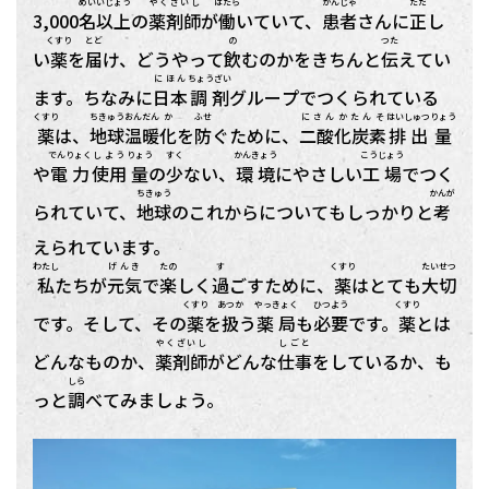
めい
いじょう
やくざいし
はたら
かんじゃ
ただ
3,000
名
以上
の
薬剤師
が
働
いていて、
患者
さんに
正
し
くすり
とど
の
つた
い
薬
を
届
け、どうやって
飲
むのかをきちんと
伝
えてい
にほん
ちょうざい
ます。ちなみに
日本
調剤
グループでつくられている
くすり
ちきゅう
おんだん
か
ふせ
にさんかたんそ
はいしゅつ
りょう
薬
は、
地球
温暖
化
を
防
ぐために、
二酸化炭素
排出
量
でんりょく
しよう
りょう
すく
かんきょう
こうじょう
や
電力
使用
量
の
少
ない、
環境
にやさしい
工場
でつく
ちきゅう
かんが
られていて、
地球
のこれからについてもしっかりと
考
えられています。
わたし
げんき
たの
す
くすり
たいせつ
私
たちが
元気
で
楽
しく
過
ごすために、
薬
はとても
大切
くすり
あつか
やっきょく
ひつよう
くすり
です。そして、その
薬
を
扱
う
薬局
も
必要
です。
薬
とは
やくざいし
しごと
どんなものか、
薬剤師
がどんな
仕事
をしているか、も
しら
っと
調
べてみましょう。