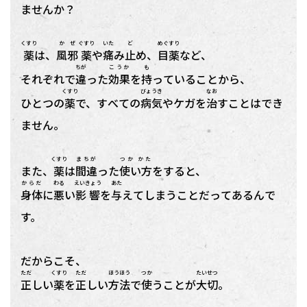
ませんか？
くすり
かぜ
ぐすり
いた
ど
めぐすり
薬
は、
風邪
薬
や
痛
み
止
め、
目薬
など、
ちが
こうか
も
それぞれで
違
った
効果
を
持
っていることから、
くすり
びょうき
なお
ひとつの
薬
で、すべての
病気
やケガを
治
すことはでき
ません。
くすり
まちが
つか かた
また、
薬
は
間違
った
使い方
をすると、
からだ
わる
えいきょう
あた
身体
に
悪
い
影響
を
与
えてしまうことだってあるんで
す。
だからこそ、
ただ
くすり
ただ
ほうほう
つか
たいせつ
正
しい
薬
を
正
しい
方法
で
使
うことが
大切
。