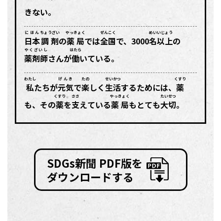
きない。
にほん
ちょうざい
やっきょく
ぜんこく
めい
いじょう
日本
調剤
の
薬局
では
全国
で、3000
名
以上
の
やくざいし
はたら
薬剤師
さんが
働
いている。
わたし
げんき
たの
せいかつ
くすり
私
たちが
元気
で
楽
しく
生活
するためには、
薬
くすり
ささ
やっきょく
たいせつ
も、その
薬
を
支
えている
薬局
もとても
大切
。
SDGs新聞 PDF版を
ダウンロードする