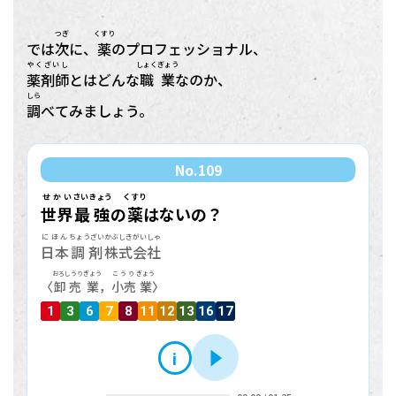
つぎ
くすり
では
次
に、
薬
のプロフェッショナル、
やくざいし
しょくぎょう
薬剤師
とはどんな
職業
なのか、
しら
調
べてみましょう。
No.
109
せかい
さいきょう
くすり
世界
最強
の
薬
はないの？
にほん
ちょうざい
かぶしきがいしゃ
日本
調剤
株式会社
おろしうり
ぎょう
こうり
ぎょう
〈
卸売
業
，
小売
業
〉
1
3
6
7
8
11
12
13
16
17
i
再生