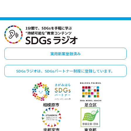
1分間で、SDGsを手軽に学ぶ
“持続可能な”教育コンテンツ
実用新案登録済み
SDGsラジオは、
SDGsパートナー制度に
登録しています。
相模原市
足立区
宇都宮市
東京都