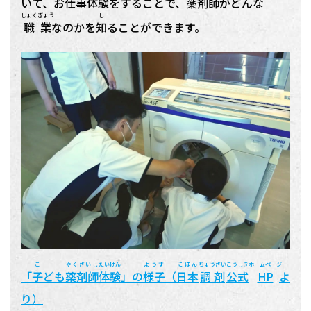
いて、お
仕事
体験
をすることで、
薬剤師
がどんな
しょくぎょう
し
職業
なのかを
知
ることができます。
こ
やくざいし
たいけん
ようす
にほん
ちょうざい
こうしき
ホームページ
「
子
ども
薬剤師
体験
」の
様子
（
日本
調剤
公式
HP
よ
り）