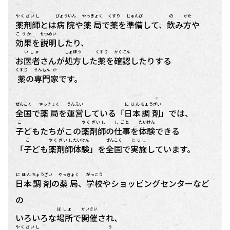
やくざいし
びょういん
やっきょく
くすり
じゅんび
の
かた
薬剤師
とは
病院
や
薬局
で
薬
を
準備
して、
飲
み
方
や
こうか
せつめい
効果
を
説明
したり、
いしゃ
しょほう
くすり
かくにん
お
医者
さんが
処方
した
薬
を
確認
したりする
くすり
せんもん
か
薬
の
専門
家
です。
ぜんこく
やっきょく
うんえい
にほん
ちょうざい
全国
で
薬局
を
運営
している「
日本
調剤
」では、
こ
やくざいし
しごと
たいけん
子
どもたちがこの
薬剤師
の
仕事
を
体験
できる
こ
やくざいし
たいけん
ぜんこく
じっし
「
子
ども
薬剤師
体験
」を
全国
で
実施
しています。
にほん
ちょうざい
やっきょく
がっこう
日本
調剤
の
薬局
、
学校
やショッピングセンターなど
の
ばしょ
かいさい
いろいろな
場所
で
開催
され、
やくざいし
う