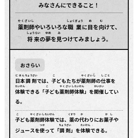
みなさんにできること！
やくざいし
しょくぎょう
め
む
薬剤師
やいろいろな
職業
に
目
を
向
けて、
しょうらい
ゆめ
み
将来
の
夢
を
見
つけてみましょう。
おさらい
にほん
ちょうざい
こ
やくざいし
しごと
日本
調剤
では、
子
どもたちが
薬剤師
の
仕事
を
たいけん
こ
やくざいし
たいけん
かいさい
体験
できる「
子
ども
薬剤師
体験
」を
開催
してい
る。
こ
やくざいし
たいけん
くすり
か
かし
子
ども
薬剤師
体験
では、
薬
の
代
わりにお
菓子
や
つか
ちょうざい
たいけん
ジュースを
使
って「
調剤
」を
体験
できる。