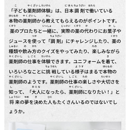
こ
やくざいし
たいけん
にほん
ちょうざい
はたら
「
子
ども
薬剤師
体験
」は、
日本
調剤
で
働
いている
ほんもの
やくざいし
おし
本物
の
薬剤師
から
教
えてもらえるのがポイントです。
くすり
いっしょ
じっさい
くすり
か
かし
薬
のプロたちと
一緒
に、
実際
の
薬
の
代
わりにお
菓子
や
つか
ちょうざい
くすり
ジュースを
使
って「
調剤
」にチャレンジしたり、
薬
の
しゅるい
の
かた
たの
種類
や
飲
み
方
のクイズをやってみたり、
楽
しみながら
やくざいし
しごと
たいけん
き
薬剤師
の
仕事
を
体験
できます。ユニフォームを
着
て、
ちょうせん
ようす
ほんもの
いろいろなことに
挑戦
している
様子
はまるで
本物
の
やくざいし
やくざいし
しごと
たの
たいせつ
薬剤師
のようです。
薬剤師
の
仕事
の
楽
しさや
大切
さを
し
おとな
やくざいし
知
って、「
大人
になったら、
薬剤師
になりたい！」と
しょうらい
ゆめ
き
ひと
将来
の
夢
を
決
めた
人
もたくさんいるのではないでし
ょうか。