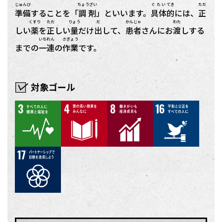
じゅんび
ちょうざい
ぐたい
てき
ただ
準備
することを「
調剤
」といいます。
具体
的
には、
正
くすり
ただ
りょう
だ
かんじゃ
わた
しい
薬
を
正
しい
量
だけ
出
して、
患者
さんにお
渡
しする
いちれん
さぎょう
までの
一連
の
作業
です。
対象ゴール
3
4
8
16
17