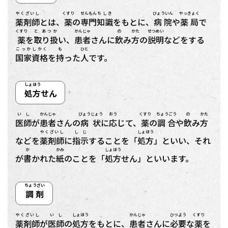
やくざいし
くすり
せんもん
ちしき
びょういん
やっきょく
薬剤師
とは、
薬
の
専門
知識
をもとに、
病院
や
薬局
で
くすり
と あつか
かんじゃ
の
かた
せつめい
薬
を
取り扱
い、
患者
さんに
飲
み
方
の
説明
などをする
こっか
しかく
も
ひと
国家
資格
を
持
った
人
です。
しょほう
処方
せん
いし
かんじゃ
びょうじょう
おう
くすり
ちょうごう
の
かた
医師
が
患者
さんの
病状
に
応
じて、
薬
の
調合
や
飲
み
方
やくざいし
しじ
しょほう
などを
薬剤師
に
指示
することを「
処方
」といい、それ
か
かみ
しょほう
が
書
かれた
紙
のことを「
処方
せん」といいます。
ちょうざい
調剤
やくざいし
いし
しょほう
かんじゃ
ひつよう
くすり
薬剤師
が
医師
の
処方
をもとに、
患者
さんに
必要
な
薬
を