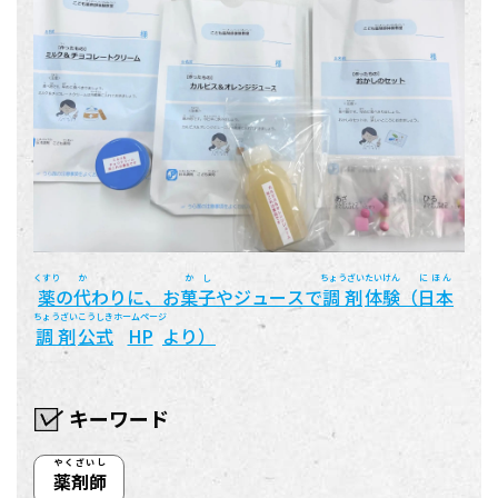
くすり
か
かし
ちょうざい
たいけん
にほん
薬
の
代
わりに、お
菓子
やジュースで
調剤
体験
（
日本
ちょうざい
こうしき
ホームページ
調剤
公式
HP
より）
キーワード
やくざいし
薬剤師