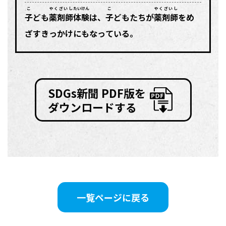
こ
やくざいし
たいけん
こ
やくざいし
子
ども
薬剤師
体験
は、
子
どもたちが
薬剤師
をめ
ざすきっかけにもなっている。
SDGs新聞 PDF版を
ダウンロードする
一覧ページに戻る