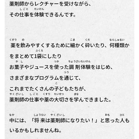
薬剤師
からレクチャーを
受
けながら、
しごと
たいけん
その
仕事
を
体験
できるんです。
くすり
の
こま
くだ
なん
しゅるい
薬
を
飲
みやすくするために
細
かく
砕
いたり、
何
種類
か
ふくろ
をまとめて1
袋
にしたり
かし
つか
ちょうざい
たいけん
お
菓子
やジュースを
使
った
調剤
体験
をはじめ、
つう
さまざまなプログラムを
通
じて、
こ
これまでたくさんの
子
どもたちが、
やくざいし
しごと
くすり
たいせつ
まな
薬剤師
の
仕事
や
薬
の
大切
さを
学
んできました。
なか
しょうらい
やくざいし
おも
ひと
中
には、「
将来
は
薬剤師
になりたい！」と
思
った
人
も
いるかもしれませんね。