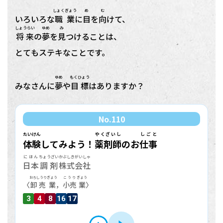
しょくぎょう
め
む
いろいろな
職業
に
目
を
向
けて、
しょうらい
ゆめ
み
将来
の
夢
を
見
つけることは、
とてもステキなことです。
ゆめ
もくひょう
みなさんに
夢
や
目標
はありますか？
No.
110
たいけん
やくざいし
しごと
体験
してみよう！
薬剤師
のお
仕事
にほん
ちょうざい
かぶしきがいしゃ
日本
調剤
株式会社
おろしうり
ぎょう
こうり
ぎょう
〈
卸売
業
，
小売
業
〉
3
4
8
16
17