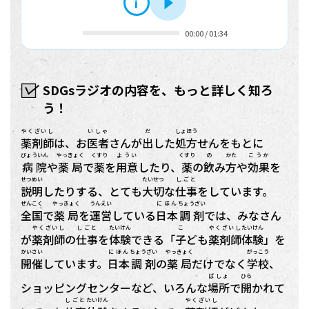
i
再生
00:00
/
01:34
SDGsラジオの内容を、もっと詳しく知ろ
う！
やくざいし
いしゃ
だ
しょほう
薬剤師
は、お
医者
さんが
出
した
処方
せんをもとに
びょういん
やっきょく
くすり
ようい
くすり
の
かた
こうか
病院
や
薬局
で
薬
を
用意
したり、
薬
の
飲
み
方
や
効果
を
せつめい
たいせつ
しごと
説明
したりする、とても
大切
な
仕事
をしています。
ぜんこく
やっきょく
うんえい
にほん
ちょうざい
全国
で
薬局
を
運営
している
日本
調剤
では、みなさん
やくざいし
しごと
たいけん
こ
やくざいし
たいけん
が
薬剤師
の
仕事
を
体験
できる「
子
ども
薬剤師
体験
」を
かいさい
にほん
ちょうざい
やっきょく
がっこう
開催
しています。
日本
調剤
の
薬局
だけでなく
学校
、
ばしょ
ひら
ショッピングセンターなど、いろんな
場所
で
開
かれて
しごと
たいけん
やくざいし