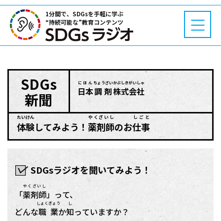
1分間で、SDGsを手軽に学ぶ
“持続可能な”教育コンテンツ
SDGs
にほん
ちょうざい
かぶしきがいしゃ
日本
調剤
株式会社
新聞
たいけん
やくざいし
しごと
体験
してみよう！
薬剤師
のお
仕事
SDGsラジオを聞いてみよう！
やくざいし
「
薬剤師
」って、
しょくぎょう
し
どんな
職業
か
知
っていますか？