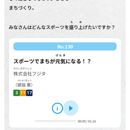
まちづくり。
も あ
みなさんはどんなスポーツを
盛り上
げたいですか？
No.
130
げんき
スポーツでまちが
元気
になる！？
かぶしきがいしゃ
株式会社
フジタ
けんせつ
ぎょう
〈
建設
業
〉
3
11
17
i
再生
00:00
/
01:16