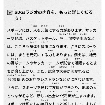
SDGsラジオの内容を、もっと詳しく知ろ
う！
ひと
げんき
ちから
スポーツには、
人
を
元気
にする
力
があります。サッカ
やきゅう
りくじょう
きょうぎ
すいえい
ーや
野球
、バスケットボール、
陸上
競技
や
水泳
など
からだ
けんこう
は、こころも
身体
も
健康
になります。さらにスポーツ
げんき
ちから
たと
じもと
には、まちを
元気
にする
力
もあります。
例
えば、
地元
やきゅう
しあい
かつやく
の
野球
チームやサッカーチームが
試合
で
活躍
するとま
も あ
しあい
たいかい
ひら
ちが
盛り上
がり、また、
試合
や
大会
が
開
かれると
かいじょう
しゅうへん
みせ
会場
周辺
のお
店
やレストランなどがにぎわいます。
つう
ともだち
ちいき
ひと
さらに、スポーツを
通
じて
友達
ができたり、
地域
の
人
あたら
であ
こうりゅう
う
とつながるなど、
新
しい
出会
いや
交流
が
生
まれます。
わたし
まいにち
たの
スポーツは
私
たちの
毎日
をもっと
楽
しくして、まちそ