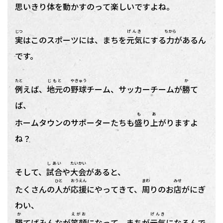
思
いきり
体
を
動
かすのって
楽
しいですよね。
じつ
げんき
ちから
実
はこのスポーツには、まちを
元気
にする
力
があるん
です。
たと
じもと
やきゅう
か
例
えば、
地元
の
野球
チーム、サッカーチームが
勝
て
ば、
も あ
ホームタウンのサポーターたちも
盛り上
がりますよ
ね？
しあい
たいかい
そして、
試合
や
大会
があると、
ひと
おうえん
まわ
みせ
たくさんの
人
が
応援
にやってきて、
周
りのお
店
がにぎ
わい、
か
えがお
げんき
勝
てばみんなが
笑顔
になって、まちが
元気
になるんで