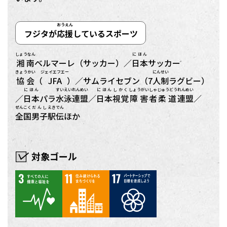
おうえん
フジタが
応援
しているスポーツ
しょうなん
にほん
湘南
ベルマーレ（サッカー）／
日本
サッカー
きょうかい
ジェイエフエー
にん
せい
協会
（
JFA
）／サムライセブン（7
人
制
ラグビー）
にほん
すいえい
れんめい
にほん
しかく
しょうがい
しゃ
じゅうどう
れんめい
／
日本
パラ
水泳
連盟
／
日本
視覚
障害
者
柔道
連盟
／
ぜんこく
だんし
えきでん
全国
男子
駅伝
ほか
対象ゴール
3
11
17