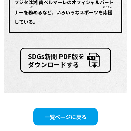
フジタは
湘南
ベルマーレのオフィシャルパート
つと
おうえん
ナーを
務
めるなど、いろいろなスポーツを
応援
している。
SDGs新聞 PDF版を
ダウンロードする
一覧ページに戻る