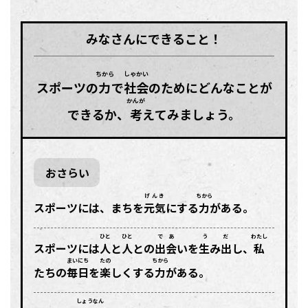
みなさんにできること！
ちから
しゃかい
スポーツの
力
で
社会
のためにどんなことが
かんが
できるか、
考
えてみましょう。
おさらい
げんき
ちから
スポーツには、まちを
元気
にする
力
がある。
ひと
ひと
であ
う だ
わたし
スポーツには
人
と
人
との
出会
いを
生み出
し、
私
まいにち
たの
ちから
たちの
毎日
を
楽
しくする
力
がある。
しょうなん