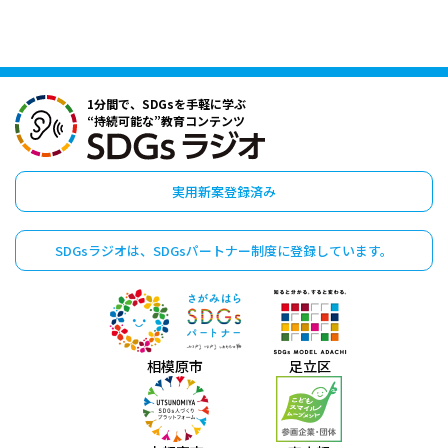
1分間で、SDGsを手軽に学ぶ
“持続可能な”教育コンテンツ
実用新案登録済み
SDGsラジオは、
SDGsパートナー制度に
登録しています。
相模原市
足立区