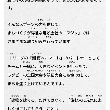
す。
ちから
しん
そんなスポーツの
力
を
信
じて、
とくい
けんせつ
がいしゃ
まちづくりが
得意
な
建設
会社
の「フジタ」では
と く
おこな
さまざまな
取り組
みを
行
っています。
ジェイ
しょうなん
Ｊ
リーグの「
湘南
ベルマーレ」のパートナーとして
いっしょ
おお
おこな
チームと
一緒
に、
大
きなイベントを
行
ったり、
ぜんこく
たいかい
えきでん
たいかい
きょうりょく
ラグビーの
全国
大会
や
駅伝
大会
にも
協力
して、
も あ
まちを
盛り上
げているんですよ。
たてもの
た
す
ひと
げんき
たの
「
建物
を
建
てる」だけではなく、「
住
む
人
に
元気
に
楽
す
しく
過
ごしてもらう」ことも