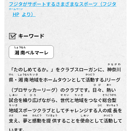
フジタがサポートするさまざまなスポーツ（フジタ
ホームページ
HP
より）
キーワード
しょうなん
湘南
ベルマーレ
かながわ
「たのしめてるか。」をクラブスローガンに、
神奈川
けん
しょうなん
ちいき
かつどう
県
・
湘南
地域
をホームタウンとして
活動
するJリーグ
ひび
あつ
（プロサッカーリーグ）のクラブです。
日々
、
熱
い
しあい
く ひろ
せだい
ちいき
そうごう
がた
試合
を
繰り広
げながら、
世代
と
地域
をつなぐ
総合
型
ちいき
ひと
せいちょう
地域
スポーツクラブとしてチャレンジする
人
の
成長
を
ささ
ゆめ
かんどう
ていきょう
しめい
かつどう
支
え、
夢
と
感動
を
提供
することを
使命
として
活動
して
います。