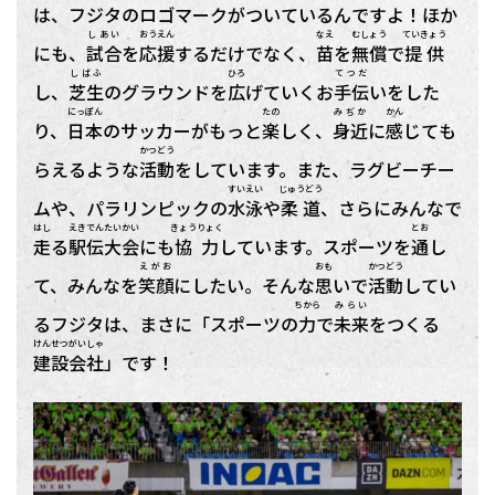
は、フジタのロゴマークがついているんですよ！ほか
しあい
おうえん
なえ
むしょう
ていきょう
にも、
試合
を
応援
するだけでなく、
苗
を
無償
で
提供
しばふ
ひろ
てつだ
し、
芝生
のグラウンドを
広
げていくお
手伝
いをした
にっぽん
たの
みぢか
かん
り、
日本
のサッカーがもっと
楽
しく、
身近
に
感
じても
かつどう
らえるような
活動
をしています。また、ラグビーチー
すいえい
じゅうどう
ムや、パラリンピックの
水泳
や
柔道
、さらにみんなで
はし
えきでん
たいかい
きょうりょく
とお
走
る
駅伝
大会
にも
協力
しています。スポーツを
通
し
えがお
おも
かつどう
て、みんなを
笑顔
にしたい。そんな
思
いで
活動
してい
ちから
みらい
るフジタは、まさに「スポーツの
力
で
未来
をつくる
けんせつ
がいしゃ
建設
会社
」です！