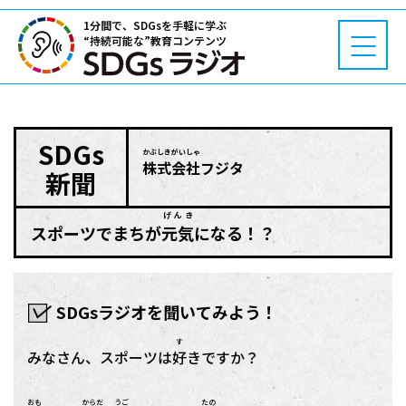
1分間で、SDGsを手軽に学ぶ
“持続可能な”教育コンテンツ
SDGs
かぶしきがいしゃ
株式会社
フジタ
新聞
げんき
スポーツでまちが
元気
になる！？
SDGsラジオを聞いてみよう！
す
みなさん、スポーツは
好
きですか？
おも
からだ
うご
たの