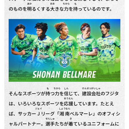
あか
おお
ちから
も
のものを
明
るくする
大
きな
力
を
持
っているのです。
も
ちから
しん
けんせつ
がいしゃ
そんなスポーツが
持
つ
力
を
信
じて、
建設
会社
のフジタ
おうえん
は、いろいろなスポーツを
応援
しています。たとえ
ジェイ
しょうなん
ば、サッカー
J
リーグ「
湘南
ベルマーレ」のオフィシ
せんしゅ
き
ャルパートナー。
選手
たちが
着
ているユニフォームに