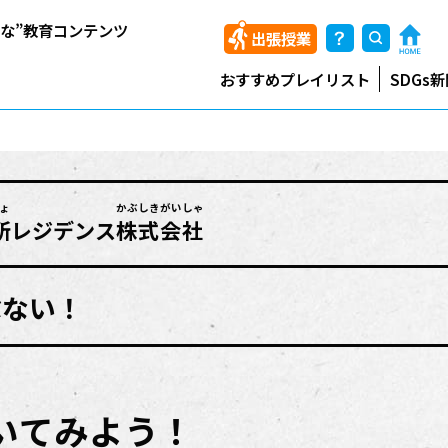
能な”教育コンテンツ
出張授業
おすすめプレイリスト
SDGs
ょ
かぶしきがいしゃ
所
レジデンス
株式会社
ぶない！
聞いてみよう！