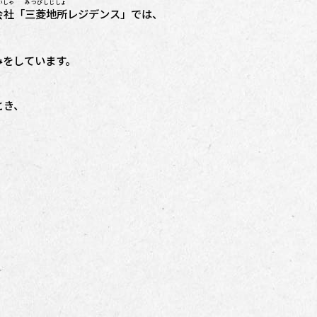
いしゃ
みつびしじしょ
会社
「
三菱地所
レジデンス」では、
みをしています。
とき、