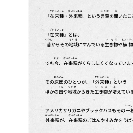
ざいらい
しゅ
がいらい
しゅ
ことば
き
「
在来
種
・
外来
種
」という
言葉
を
聞
いたこ
ざいらい
しゅ
「
在来
種
」とは、
むかし
ちいき
い もの
しょくぶ
昔
からその
地域
にすんでいる
生き物
や
植物
いま
ざいらい
しゅ
でも
今
、
在来
種
がくらしにくくなっていま
げんいん
がいらい
しゅ
その
原因
のひとつが、「
外来
種
」という
くに
ちいき
い もの
ふ
ほかの
国
や
地域
からきた
生き物
が
増
えてい
いっし
アメリカザリガニやブラックバスもその
一
がいらい
しゅ
ざいらい
しゅ
外来
種
が、
在来
種
のごはんやすみかをうば