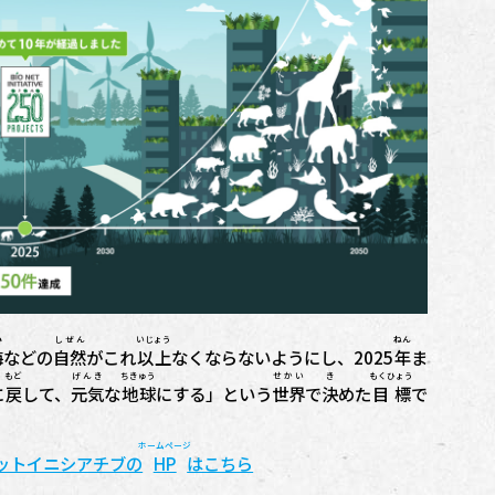
み
しぜん
いじょう
ねん
海
などの
自然
がこれ
以上
なくならないようにし、2025
年
ま
もど
げんき
ちきゅう
せかい
き
もくひょう
に
戻
して、
元気
な
地球
にする」という
世界
で
決
めた
目標
で
ホームページ
ットイニシアチブの
HP
はこちら