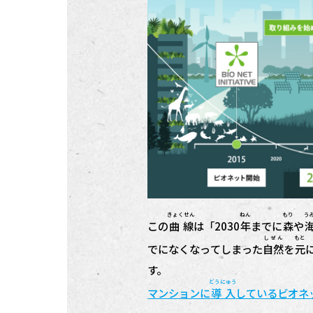
きょくせん
ねん
もり
う
この
曲線
は「2030
年
までに
森
や
しぜん
もと
でになくなってしまった
自然
を
元
す。
どうにゅう
マンションに
導入
しているビオネ