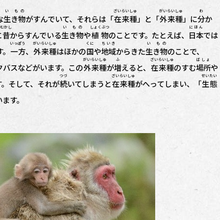
い もの
ざいらい
しゅ
がいらい
しゅ
わ
な
生き物
がすんでいて、それらは「
在来
種
」と「
外来
種
」に
分
か
むかし
い もの
しょくぶつ
にほん
に
昔
からすんでいる
生き物
や
植物
のことです。たとえば、
日本
では
いっぽう
がいらい
しゅ
くに
ちいき
い もの
す。
一方
、
外来
種
はほかの
国
や
地域
からきた
生き物
のことで、
がいらい
しゅ
ふ
ざいらい
しゅ
ばしょ
クバスなどがいます。この
外来
種
が
増
えると、
在来
種
のすむ
場所
や
つづ
ざいらい
しゅ
せいたい
す。そして、それが
続
いてしまうと
在来
種
がへってしまい、「
生態
います。