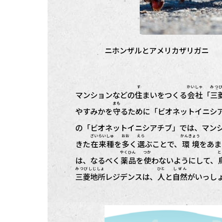
ニホンザルとアメリカザリガニ
す
かいしゃ
みつ
マンションなどの
住
まいをつくる
会社
「
三
まも
やすみかを
守
るために「ビオネットイニシアチブ（
の「ビオネットイニシアチブ」では、マン
ざいらい
しゅ
おお
えら
かんきょう
きた
在来
種
を
多
く
選
ぶことで、
環境
をあま
やくひん
つか
と
は、なるべく
薬品
を
使
わないようにして、
みつびしじしょ
ひと
しぜん
三菱地所
レジデンスは、
人
と
自然
がいっし