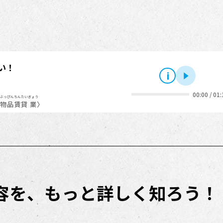
い！
i
再生
00:00
/
01:
ぶっぴん
ちんたい
ぎょう
物品
賃貸
業
〉
内容を、もっと詳しく知ろう！