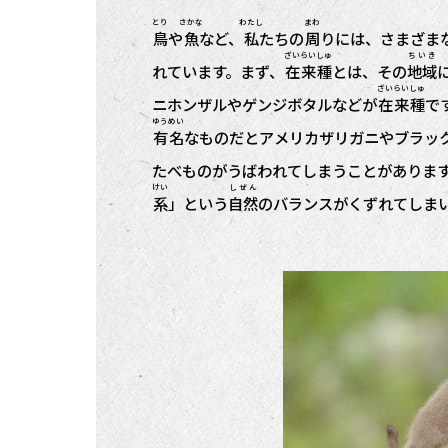
とり
さかな
わたし
まわ
鳥
や
魚
など、
私
たちの
周
りには、さまざま
ざいらい
しゅ
ちいき
れています。まず、
在来
種
とは、その
地域
ざいらい
しゅ
ニホンザルやゲンジボタルなどが
在来
種
で
ゆうめい
有名
なものだとアメリカザリガニやブラッ
たべものがうばわれてしまうことがありま
けい
しぜん
系
」という
自然
のバランスがくずれてしま