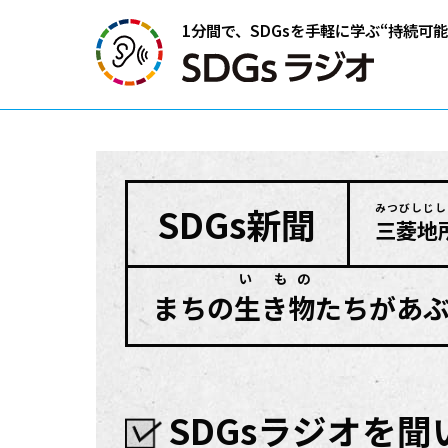
1分間で、SDGsを手軽に学ぶ
“持続可
SDGs
新聞
みつびしじし
三菱地
い もの
まちの
生き物
たちがあ
SDGsラジオを