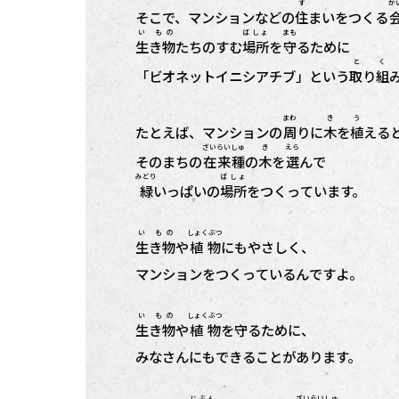
す
か
そこで、マンションなどの
住
まいをつくる
い もの
ばしょ
まも
生き物
たちのすむ
場所
を
守
るために
と く
「ビオネットイニシアチブ」という
取り組
まわ
き
う
たとえば、マンションの
周
りに
木
を
植
える
ざいらい
しゅ
き
えら
そのまちの
在来
種
の
木
を
選
んで
みどり
ばしょ
緑
いっぱいの
場所
をつくっています。
い もの
しょくぶつ
生き物
や
植物
にもやさしく、
マンションをつくっているんですよ。
い もの
しょくぶつ
生き物
や
植物
を守るために、
みなさんにもできることがあります。
じぶん
ざいらい
しゅ