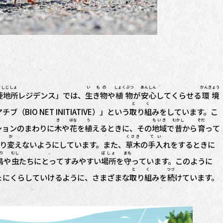
びしじしょ
い もの
しょくぶつ
あんしん
かんきょう
菱地所
レジデンス」では、
生き物
や
植物
が
安心
してくらせる
環境
と く
BIO NET INITIATIVE）」という
取り組
みをしています。こ
き
はな
う
ちいき
むかし
そだ
ションのまわりに
木
や
花
を
植
えるときに、その
地域
で
昔
から
育
って
か
くさき
てい
り
変
えないようにしています。また、
草木
の
手入
れをするときに
り
むし
ばしょ
まも
鳥
や
虫
たちにとってすみやすい
場所
を
守
っています。このように
と く
つづ
ょにくらしていけるように、さまざまな
取り組
みを
続
けています。