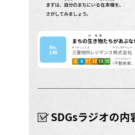
まずは、
自分
のまちにいる
在来
種
を、
さがしてみましょう。
い もの
まちの
生き物
たちがあぶな
No.
みつびしじしょ
かぶしきがいしゃ
140
三菱地所
レジデンス
株式会社
ふどうさんぎょう
2
6
11
12
13
15
〈
不動産業
，
SDGsラジオの