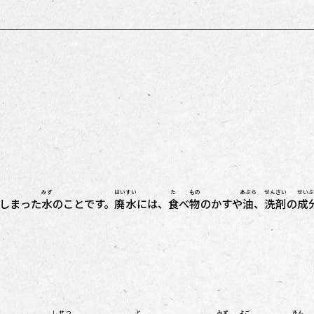
みず
はいすい
た
もの
あぶら
せんざい
せいぶ
しまった
水
のことです。
廃水
には、
食
べ
物
のかすや
油
、
洗剤
の
成
しせつ
と
みず
よご
きん