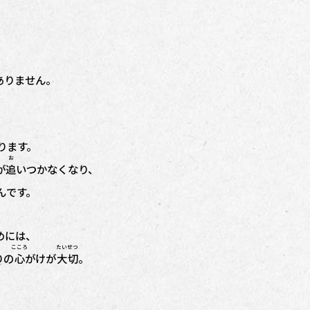
ありません。
ります。
お
が
追
いつかなくなり、
んです。
めには、
こころ
たいせつ
りの
心
がけが
大切
。