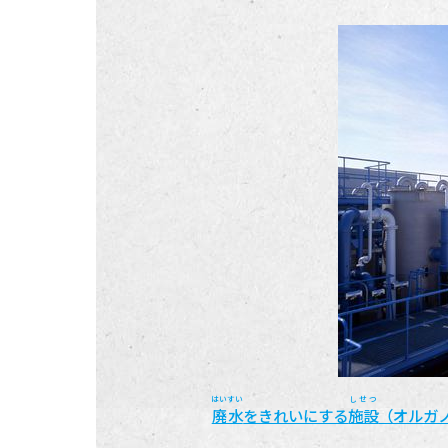
はいすい
しせつ
廃水
をきれいにする
施設
（オルガ