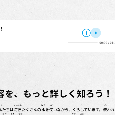
！
i
再生
00:00
/
01:
内容を、もっと詳しく知ろう！
たし
まいにち
みず
つか
つか
私
たちは
毎日
たくさんの
水
を
使
いながら、くらしています。
使
われ
かわ
うみ
なが
みず
よご