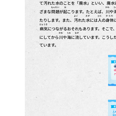
て
汚
れた
水
のことを「
廃水
」といい、
廃水
もんだい
お
かわ
う
ざまな
問題
が
起
こります。たとえば、
川
や
よご
みず
ひと
からだ
たりします。また、
汚
れた
水
には
人
の
身体
びょうき
病気
につながるおそれもあります。そこで
かわ
うみ
なが
にしてから
川
や
海
に
流
しています。こうし
ています。