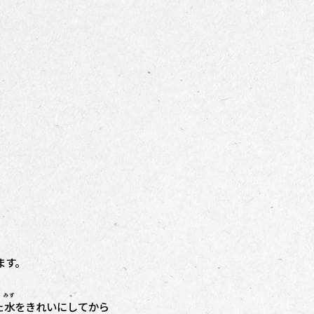
ます。
みず
た
水
をきれいにしてから