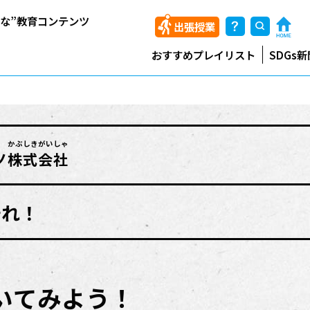
能な”教育コンテンツ
出張授業
おすすめプレイリスト
SDGs新
かぶしきがいしゃ
ノ
株式会社
も
守
れ！
聞いてみよう！