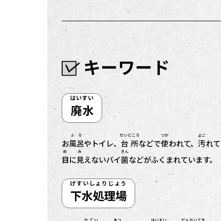
キーワード
はいすい
廃水
ふろ
だいどころ
つか
よご
お
風呂
やトイレ、
台所
などで
使
われて、
汚
れて
め
み
きん
目
に
見
えないバイ
菌
などがふくまれています。
げすいしょりじょう
下水処理場
かてい
あつ
はいすい
だんかいてき