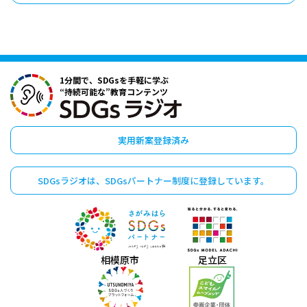
1分間で、SDGsを手軽に学ぶ
“持続可能な”教育コンテンツ
実用新案登録済み
SDGsラジオは、
SDGsパートナー制度に
登録しています。
相模原市
足立区