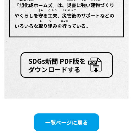
「
旭化成
ホームズ」は、
災害
に
強
い
建物
づくり
まも
くふう
さいがいご
やくらしを
守
る
工夫
、
災害後
のサポートなどの
と
く
おこな
いろいろな
取
り
組
みを
行
っている。
SDGs新聞 PDF版を
ダウンロードする
一覧ページに戻る