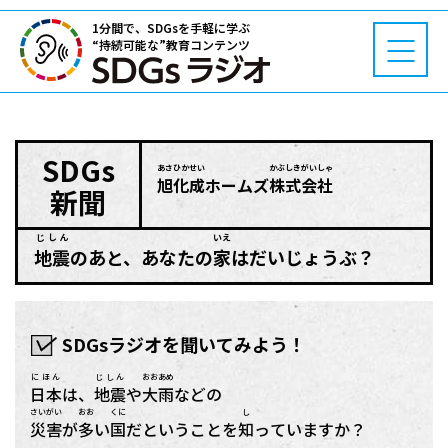
1分間で、SDGsを手軽に学ぶ
“持続可能な”教育コンテンツ
SDGs
あさひかせい
かぶしきがいしゃ
旭化成
ホームズ
株式会社
新聞
じしん
いえ
地震
のあと、あなたの
家
はだいじょうぶ？
SDGsラジオを聞いてみよう！
にほん
じしん
おおあめ
日本
は、
地震
や
大雨
などの
さいがい
おお
くに
し
災害
が
多
い
国
だということを
知
っていますか？