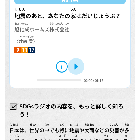
No.
194
じしん
いえ
地震
のあと、あなたの
家
はだいじょうぶ？
あさひかせい
かぶしきがいしゃ
旭化成
ホームズ
株式会社
けんせつ
ぎょう
〈
建設
業
〉
9
11
17
i
再生
00:00
/
01:17
SDGsラジオの内容を、もっと詳しく知ろ
う！
にほん
せかい
なか
とく
じしん
おおあめ
さいがい
おお
日本
は、
世界
の
中
でも
特
に
地震
や
大雨
などの
災害
が
多
くに
さいがい
お
そな
ひ