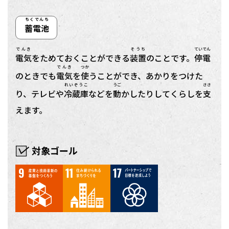
ちくでんち
蓄電池
でんき
そうち
ていでん
電気
をためておくことができる
装置
のことです。
停電
でんき
つか
のときでも
電気
を
使
うことができ、あかりをつけた
れいぞうこ
うご
ささ
り、テレビや
冷蔵庫
などを
動
かしたりしてくらしを
支
えます。
対象ゴール
9
11
17