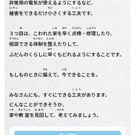
非常用
の
電気
が
使
えるようにするなど、
ひがい
ちい
くふう
被害
をできるだけ
小
さくする
工夫
です。
め
いえ
はや
てんけん
しゅうり
３つ
目
は、こわれた
家
を
早
く
点検
・
修理
したり、
そうだん
たいせい
ととの
相談
できる
体制
を
整
えたりして、
はや
ふだんのくらしに
早
くもどれるようにすることです。
そな
いま
もしものときに
備
えて、
今
できることを。
くふう
みなさんにも、すぐにできる
工夫
があります。
どんなことができそうか、
いえ
きょうしつ
みまわ
かんが
家
や
教室
を
見回
して、
考
えてみましょう。