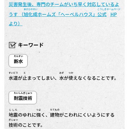
災害発生後
、
専門
のチームがいち
早
く
対応
しているよ
あさひかせい
こうしき
ホームページ
うす （
旭化成
ホームズ「ヘーベルハウス」
公式
HP
より）
キーワード
だんすい
断水
すいどう
と
みず
つか
水道
が
止
まってしまい、
水
が
使
えなくなることです。
たいしんぎじゅつ
耐震技術
じしん
つよ
たてもの
地震
のゆれに
強
く、
建物
がこわれにくいようにする
ぎじゅつ
技術
のことです。