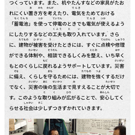
つくっています。また、
机
やたんすなどの
家具
がたお
お
かた
かんが
でんき
れにくい
置
き
方
を
考
えたり、
電気
をためておける
ちくでんち
つか
ていでん
でんき
つか
「
蓄電池
」を
使
って
停電
のときでも
電気
が
使
えるよう
くふう
と
い
にしたりするなどの
工夫
も
取
り
入
れています。さら
たてもの
ひがい
う
てんけん
しゅうり
に、
建物
が
被害
を
受
けたときには、すぐに
点検
や
修理
たいせい
そうだん
ととの
はや
ができる
体制
や、
相談
できるしくみを
整
え、いち
早
く
もど
さいがい
もとのくらしに
戻
れるようサポートしています。
災害
そな
まも
たてもの
つよ
に
備
え、くらしを
守
るためには、
建物
を
強
くするだけ
さいがい
あと
せいかつ
み
たいせつ
でなく、
災害
の
後
の
生活
まで
見
すえることが
大切
で
と
く
ひろ
あんしん
す。このような
取
り
組
みが
広
がることで、
安心
してく
しゃかい
すこ
らせる
社会
は
少
しずつきずかれていきます。