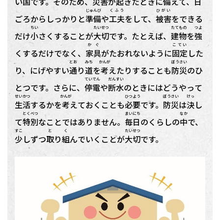
い
国
です。そのため、
災害
が
起
きたときに
備
えて、
日
じゅんび
くふう
ひがい
ごろからしっかりと
準備
や
工夫
をして、
被害
をできる
ちい
たいせつ
たてもの
つよ
だけ
小
さくすることが
大切
です。たとえば、
建物
を
強
かぐ
こてい
くするだけでなく、
家具
がたおれないように
固定
した
とお
みち
かんが
ぼうさい
り、にげやすい
通
り
道
を
考
えたりすることも
防災
のひ
ていでん
だんすい
とつです。さらに、
停電
や
断水
のときにはどうやって
せいかつ
かんが
ひつよう
ぼうさい
けっ
生活
するかを
考
えておくことも
必要
です。
防災
は
決
し
とくべつ
まいにち
なか
て
特別
なことではありません。
毎日
のくらしの
中
で、
すこ
と
く
たいせつ
少
しずつ
取
り
組
んでいくことが
大切
です。