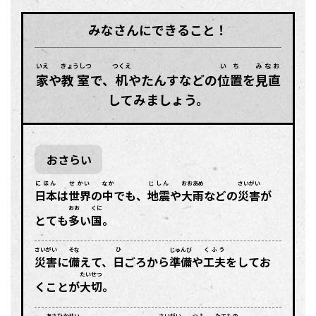
みなさんにできること！
いえ
きょうしつ
つくえ
いち
みなお
家
や
教室
で、
机
やたんすなどの
位置
を
見直
してみましょう。
おさらい
にほん
せかい
なか
じしん
おおあめ
さいがい
日本
は
世界
の
中
でも、
地震
や
大雨
などの
災害
が
おお
くに
とても
多
い
国
。
さいがい
そな
ひ
じゅんび
くふう
災害
に
備
えて、
日
ごろから
準備
や
工夫
をしてお
たいせつ
くことが
大切
。
あさひかせい
さいがい
つよ
たてもの