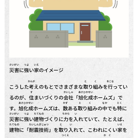
さいがい
つよ
いえ
災害
に
強
い
家
のイメージ
かんが
と
く
おこな
こうした
考
えのもとでさまざまな
取
り
組
みを
行
ってい
す
かいしゃ
あさひかせい
るのが、
住
まいづくりの
会社
「
旭化成
ホームズ」で
あさひかせい
かず
と
く
なか
とく
す。
旭化成
ホームズは、
数
ある
取
り
組
みの
中
でも
特
に
さいがい
つよ
たてもの
ちから
い
災害
に
強
い
建物
づくりに
力
を
入
れていて、たとえば、
たてもの
たいしんぎじゅつ
と
い
いえ
建物
に「
耐震技術
」を
取
り
入
れて、こわれにくい
家
を
つくえ
かぐ