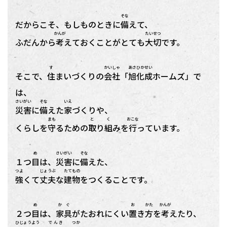
そな
だからこそ、もしものときに
備
えて、
かんが
たいせつ
ふだんから
考
えておくことがとても
大切
です。
す
かいしゃ
あさひかせい
そこで、
住
まいづくりの
会社
「
旭化成
ホームズ」で
は、
さいがい
そな
いえ
災害
に
備
えた
家
づくりや、
まも
と
く
おこな
くらしを
守
るための
取
り
組
みを
行
っています。
め
さいがい
そな
１つ
目
は、
災害
に
備
えた、
つよ
じょうぶ
たてもの
強
くて
丈夫
な
建物
をつくることです。
め
かぐ
お
かた
かんが
２つ
目
は、
家具
がたおれにくい
置
き
方
を
考
えたり、
ひじょうよう
でんき
つか