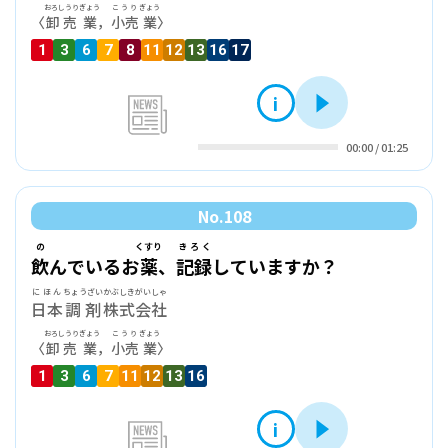
おろしうり
ぎょう
こうり
ぎょう
〈
卸売
業
，
小売
業
〉
1
3
6
7
8
11
12
13
16
17
i
再生
news
00:00
/
01:25
No.
108
の
くすり
きろく
飲
んでいるお
薬
、
記録
していますか？
にほん
ちょうざい
かぶしきがいしゃ
日本
調剤
株式会社
おろしうり
ぎょう
こうり
ぎょう
〈
卸売
業
，
小売
業
〉
1
3
6
7
11
12
13
16
i
再生
news