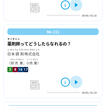
i
再生
news
00:00
/
01:16
No.
111
やくざいし
薬剤師
ってどうしたらなれるの？
にほん
ちょうざい
かぶしきがいしゃ
日本
調剤
株式会社
おろしうり
ぎょう
こうり
ぎょう
〈
卸売
業
，
小売
業
〉
3
8
16
17
i
再生
news
00:00
/
01:19