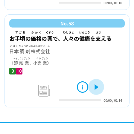
00:00
/
01:18
No.
58
てごろ
かかく
くすり
ひとびと
けんこう
ささ
お
手頃
の
価格
の
薬
で、
人々
の
健康
を
支
える
にほん
ちょうざい
かぶしきがいしゃ
日本
調剤
株式会社
おろしうり
ぎょう
こうり
ぎょう
〈
卸売
業
，
小売
業
〉
3
10
i
再生
news
00:00
/
01:14