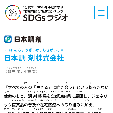
1分間で、SDGsを手軽に学ぶ
“持続可能な”教育コンテンツ
にほん
ちょうざい
かぶしきがいしゃ
日本
調剤
株式会社
おろしうり
ぎょう
こうり
ぎょう
〈
卸売
業
，
小売
業
〉
ひと
い
む あ
ゆ
「すべての
人
の『
生
きる』に
向き合
う」という
揺
るぎない
しめい
ちょうざい
やっきょく
ぜん
とどうふけん
てんかい
使命
のもと、
調剤
薬局
を
全
都道府県
に
展開
し、ジェネリ
いやくひん
ふきゅう
ざいたく
いりょう
と く
くわ
ック
医薬品
の
普及
や
在宅
医療
への
取り組
みに
加
え、
アイシーティー
とうし
せっきょく
てき
すす
かいしゃ
めい