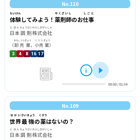
No.
110
たいけん
やくざいし
しごと
体験
してみよう！
薬剤師
のお
仕事
にほん
ちょうざい
かぶしきがいしゃ
日本
調剤
株式会社
おろしうり
ぎょう
こうり
ぎょう
〈
卸売
業
，
小売
業
〉
3
4
8
16
17
i
再生
news
00:00
/
01:34
No.
109
せかい
さいきょう
くすり
世界
最強
の
薬
はないの？
にほん
ちょうざい
かぶしきがいしゃ
日本
調剤
株式会社