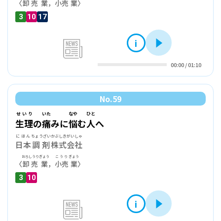
〈
卸売
業
，
小売
業
〉
3
10
17
i
再生
news
00:00
/
01:10
No.
59
せいり
いた
なや
ひと
生理
の
痛
みに
悩
む
人
へ
にほん
ちょうざい
かぶしきがいしゃ
日本
調剤
株式会社
おろしうり
ぎょう
こうり
ぎょう
〈
卸売
業
，
小売
業
〉
3
10
i
再生
news