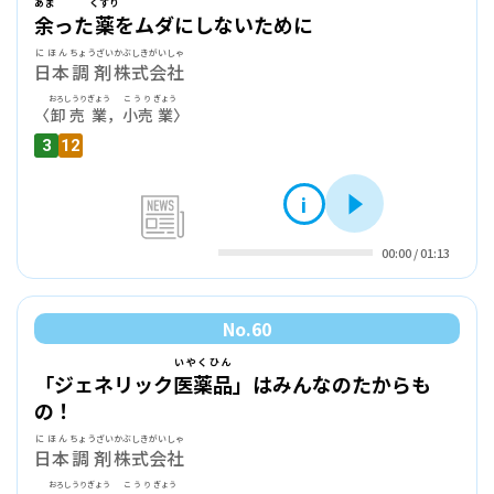
あま
くすり
余
った
薬
をムダにしないために
にほん
ちょうざい
かぶしきがいしゃ
日本
調剤
株式会社
おろしうり
ぎょう
こうり
ぎょう
〈
卸売
業
，
小売
業
〉
3
12
i
再生
news
00:00
/
01:13
No.
60
いやくひん
「ジェネリック
医薬品
」はみんなのたからも
の！
にほん
ちょうざい
かぶしきがいしゃ
日本
調剤
株式会社
おろしうり
ぎょう
こうり
ぎょう