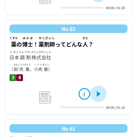
00:00
/
01:28
No.
62
くすり
はかせ
やくざいし
ひと
薬
の
博士
！
薬剤師
ってどんな
人
？
にほん
ちょうざい
かぶしきがいしゃ
日本
調剤
株式会社
おろしうり
ぎょう
こうり
ぎょう
〈
卸売
業
，
小売
業
〉
3
8
i
再生
news
00:00
/
01:16
No.
61