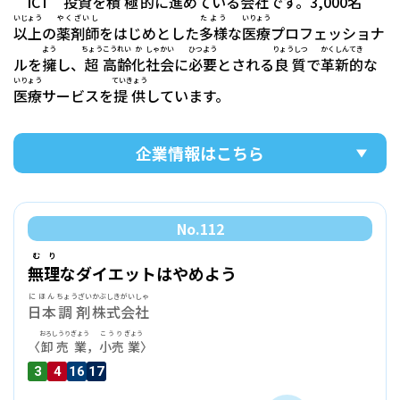
ICT
投資
を
積極
的
に
進
めている
会社
です。3,000
名
いじょう
やくざいし
たよう
いりょう
以上
の
薬剤師
をはじめとした
多様
な
医療
プロフェッショナ
よう
ちょう
こうれい
か
しゃかい
ひつよう
りょうしつ
かくしん
てき
ルを
擁
し、
超
高齢
化
社会
に
必要
とされる
良質
で
革新
的
な
いりょう
ていきょう
医療
サービスを
提供
しています。
企業情報はこちら
No.
112
むり
無理
なダイエットはやめよう
にほん
ちょうざい
かぶしきがいしゃ
日本
調剤
株式会社
おろしうり
ぎょう
こうり
ぎょう
〈
卸売
業
，
小売
業
〉
3
4
16
17