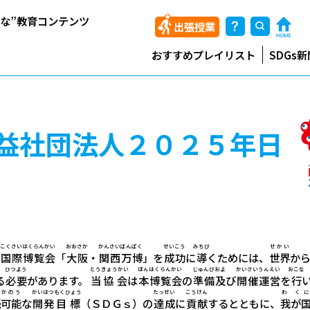
能な”教育コンテンツ
出張授業
おすすめプレイリスト
SDGs新
益社団法人２０２５年日
こくさい
はくらん
かい
おおさか
かんさい
ばんぱく
せいこう
みちび
せかい
国際
博覧
会
「
大阪
・
関西
万博
」を
成功
に
導
くためには、
世界
か
ひつよう
とう
きょうかい
ほん
はくらん
かい
じゅんび
およ
かいさい
うんえい
おこな
る
必要
があります。
当
協会
は
本
博覧
会
の
準備
及
び
開催
運営
を
行
かのう
かいはつ
もくひょう
たっせい
こうけん
わ くに
続
可能
な
開発
目標
（ＳＤＧｓ）の
達成
に
貢献
するとともに、
我が