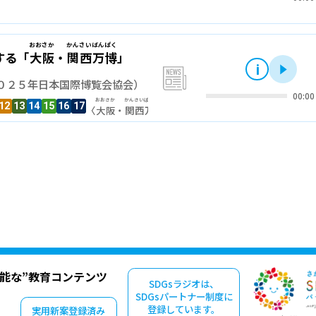
おおさか
かんさい
ばんぱく
する「
大阪
・
関西
万博
」
i
再
news
０２５年日本国際博覧会協会）
00:00
おおさか
かんさい
ばんぱく
12
13
14
15
16
17
〈
大阪
・
関西
万博
〉
可能な”教育コンテンツ
SDGsラジオは、
SDGsパートナー制度に
登録しています。
実用新案登録済み