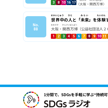
おおさか
かんさい
ばんぱく
3
8
10
16
17
〈
大阪
・
関西
万博
〉
せかいじゅう
ひと
みらい
たいけん
世界中
の
人
と「
未来
」を
体験
No.
おおさか
かんさいばんぱく
88
大阪
・
関西万博
（公益社団法人２
1
2
3
4
5
6
7
8
9
10
11
1分間で、SDGsを手軽に学ぶ
“持続