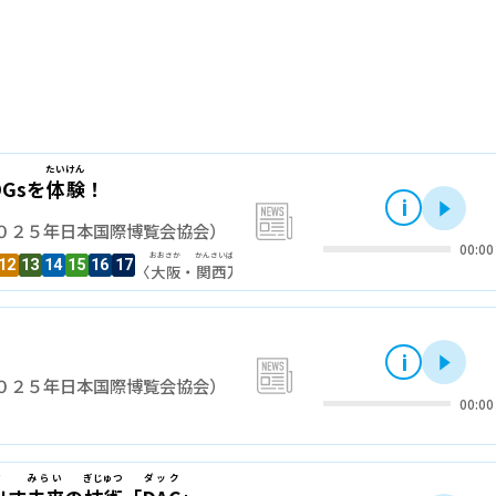
たいけん
Gsを
体験
！
i
再
news
０２５年日本国際博覧会協会）
00:00
おおさか
かんさい
ばんぱく
12
13
14
15
16
17
〈
大阪
・
関西
万博
〉
i
再
news
０２５年日本国際博覧会協会）
00:00
だ
みらい
ぎじゅつ
ダック