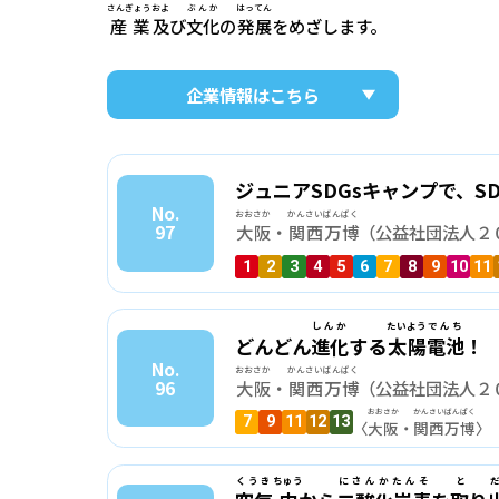
さんぎょう
およ
ぶんか
はってん
産業
及
び
文化
の
発展
をめざします。
企業情報はこちら
ジュニアSDGsキャンプで、SD
No.
おおさか
かんさいばんぱく
97
大阪
・
関西万博
（公益社団法人２
1
2
3
4
5
6
7
8
9
10
11
しんか
たいよう
でんち
どんどん
進化
する
太陽
電池
！
No.
おおさか
かんさいばんぱく
96
大阪
・
関西万博
（公益社団法人２
おおさか
かんさい
ばんぱく
7
9
11
12
13
〈
大阪
・
関西
万博
〉
くうき
ちゅう
にさんかたんそ
と 