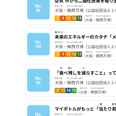
空気
中
から
二酸化炭素
を
取り
No.
おおさか
かんさいばんぱく
95
大阪
・
関西万博
（公益社団法人２
おおさか
かんさい
ばんぱく
7
9
11
12
13
〈
大阪
・
関西
万博
〉
みらい
未来
のエネルギーのカタチ「
No.
おおさか
かんさいばんぱく
94
大阪
・
関西万博
（公益社団法人２
おおさか
かんさい
ばんぱく
7
9
11
12
13
〈
大阪
・
関西
万博
〉
た
のこ
へ
「
食
べ
残
しを
減
らすこと」っ
No.
おおさか
かんさいばんぱく
93
大阪
・
関西万博
（公益社団法人２
おおさか
かんさい
ばんぱく
2
12
14
15
〈
大阪
・
関西
万博
〉
あ
ま
マイボトルがもっと「
当
たり
No.
おおさか
かんさいばんぱく