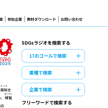
聞
参加企業
教材ダウンロード
お問い合わせ
SDGsラジオを検索する
17のゴールで検索
業種で検索
えいち
企業で検索
ら
英知
を
はくらん
い、
博覧
フリーワードで検索する
国
の