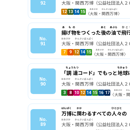
92
大阪
・
関西万博
（公益社団法人２
おおさか
かんさい
ばんぱく
12
13
14
15
〈
大阪
・
関西
万博
〉
あ もの
あと
あぶら
ひこ
揚げ物
をつくった
後
の
油
で
飛
No.
おおさか
かんさいばんぱく
91
大阪
・
関西万博
（公益社団法人２
おおさか
かんさい
ばんぱく
7
9
12
14
15
〈
大阪
・
関西
万博
〉
ちょうたつ
ちきゅう
「
調達
コード」でもっと
地球
No.
おおさか
かんさいばんぱく
90
大阪
・
関西万博
（公益社団法人２
おおさか
か
3
8
10
12
14
15
16
17
〈
大阪
・
ばんぱく
かか
ひとびと
万博
に
関
わるすべての
人々
の
No.
おおさか
かんさいばんぱく
89
大阪
・
関西万博
（公益社団法人２