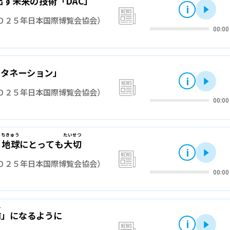
出
す
未来
の
技術
「
DAC
」
i
再
news
０２５年日本国際博覧会協会）
00:00
メタネーション」
i
再
news
０２５年日本国際博覧会協会）
00:00
ちきゅう
たいせつ
て
地球
にとっても
大切
i
再
news
０２５年日本国際博覧会協会）
00:00
え
前
」になるように
i
再
news