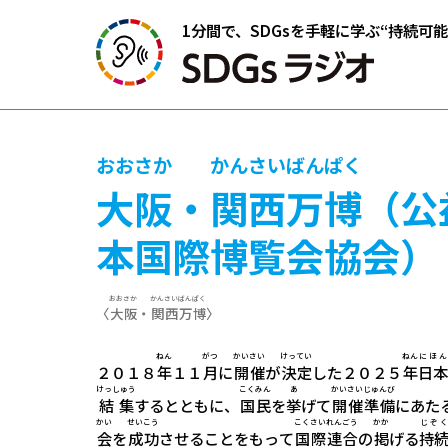
1分間で、SDGsを手軽に学ぶ
“持続可
おおさか
かんさいばんぱく
大阪
・
関西万博
（公
本国際博覧会協会）
おおさか
かんさい
ばんぱく
〈
大阪
・
関西
万博
〉
ねん
がつ
かいさい
けってい
ねん
にほん
２０１８
年
１１
月
に
開催
が
決定
した２０２５
年
日本
けっしゅう
こくみん
あ
かいさい
じゅんび
結集
するとともに、
国民
を
挙
げて
開催
準備
にあた
かい
せいこう
こくさい
れんごう
かか
じぞく
会
を
成功
させることをもって
国際
連合
の
掲
げる
持