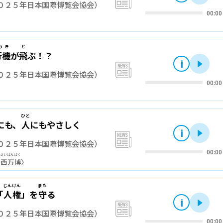
０２５年日本国際博覧会協会）
00:00
うき
と
行機
が
飛
ぶ！？
i
再
news
０２５年日本国際博覧会協会）
00:00
ひと
にも、
人
にもやさしく
i
再
news
０２５年日本国際博覧会協会）
00:00
んさい
ばんぱく
関西
万博
〉
じんけん
まも
「
人権
」を
守
る
i
再
news
０２５年日本国際博覧会協会）
00:00