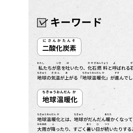
キーワード
にさんかたんそ
二酸化炭素
わたし
いき
は
かせき
ねんりょう
よ
私
たちが
息
を
吐
いたり、
化石
燃料
と
呼
ばれる
ちきゅう
きおん
あ
ちきゅう
おんだん
か
すす
地球
の
気温
が
上
がる「
地球
温暖
化
」が
進
んでし
ちきゅう
おんだん
か
地球
温暖
化
ちきゅう
おんだん
か
ちきゅう
あたた
地球
温暖
化
とは、
地球
がだんだん
暖
かくなって
おおあめ
ふ
あつ
ひ
つづ
大雨
が
降
ったり、すごく
暑
い
日
が
続
いたりする