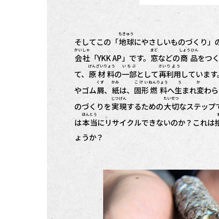
ちきゅう
そしてこの「
地球
にやさしいものづくり」
かいしゃ
まど
しょうひん
会社
「YKK AP」です。
窓
などの
商品
をつ
げんざいりょう
いちぶ
さい
りよう
て、
原材料
の
一部
として
再
利用
しています
くず
かみ
こけい
ねんりょう
う か
やゴム
屑
、
紙
は、
固形
燃料
へ
生まれ変
わら
じつげん
たいせつ
のづくりを
実現
するための
大切
なステップ
ほんとう
は
本当
にリサイクルできないのか？これは
ょうか？