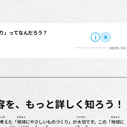
？
り」ってなんだろう？
i
再生
00:00
/
01:
内容を、もっと詳しく知ろう！
かんが
ちきゅう
たいせつ
ちきゅう
考
えた「
地球
にやさしいものづくり」が
大切
です。この「
地球
に
べつ
しょうひん
う か
つか
お