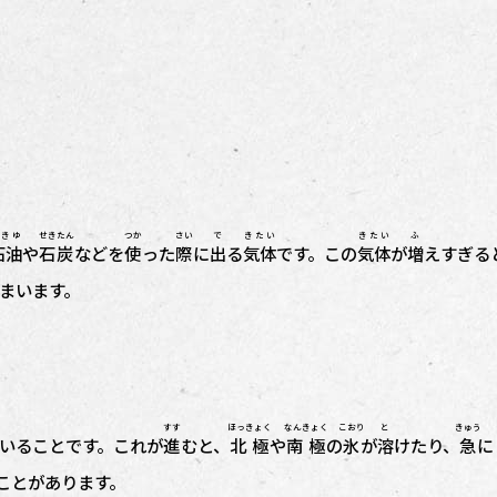
せきゆ
せきたん
つか
さい
で
きたい
きたい
ふ
石油
や
石炭
などを
使
った
際
に
出
る
気体
です。この
気体
が
増
えすぎる
まいます。
すす
ほっきょく
なんきょく
こおり
と
きゅう
いることです。これが
進
むと、
北極
や
南極
の
氷
が
溶
けたり、
急
に
ことがあります。