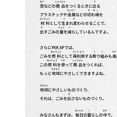
まど
しょうひん
で
窓
などの
商品
をつくるときに
出
る
きんぞく
き はし
プラスチックや
金属
などの
切れ端
を
ざいりょう
う か
材料
として
生まれ変
わらせることで、
だ
りょう
へ
出
すごみの
量
を
減
らしているんですよ。
さらにYKK APでは、
ねんりょう
さい
りよう
と く
すす
ごみを
燃料
として
再
利用
する
取り組
みも
進
ねんりょう
つか
しょうひん
この
燃料
を
使
って
商品
をつくれば、
ちきゅう
もっと
地球
にやさしくできますよね。
ちきゅう
地球
にやさしいものづくり、
だ
それは、ごみを
出
さないものづくり。
まいにち
く
なか
みなさんもまずは、
毎日
の
暮
らしの
中
で、