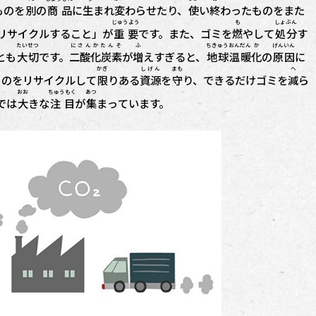
ものを
別
の
商品
に
生まれ変
わらせたり、
使
い
終
わったものをまた
じゅうよう
も
しょぶん
リサイクルすること」が
重要
です。また、ゴミを
燃
やして
処分
す
たいせつ
にさんかたんそ
ふ
ちきゅう
おんだん
か
げんいん
とも
大切
です。
二酸化炭素
が
増
えすぎると、
地球
温暖
化
の
原因
に
かぎ
しげん
まも
へ
ものをリサイクルして
限
りある
資源
を
守
り、できるだけゴミを
減
ら
おお
ちゅうもく
あつ
では
大
きな
注目
が
集
まっています。