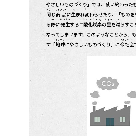
やさしいものづくり」では、
使
い
終
わった
おな
しょうひん
う か
同
じ
商品
に
生まれ変
わらせたり、「ものを
さい
はっせい
にさんかたんそ
りょう
へ
る
際
に
発生
する
二酸化炭素
の
量
を
減
らすこ
なってしまいます。このようなことから、
ちきゅう
いま
しゃかい
す「
地球
にやさしいものづくり」に
今
社会