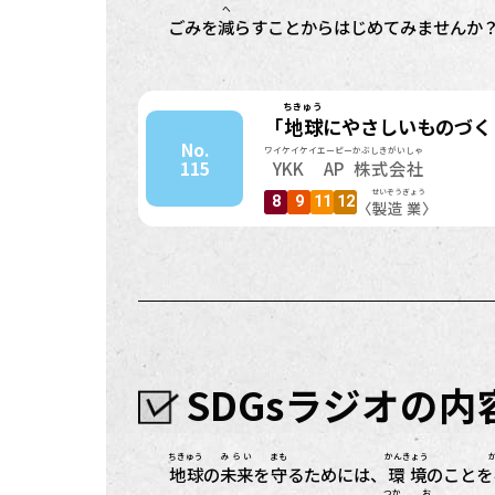
へ
ごみを
減
らすことからはじめてみませんか
ちきゅう
「
地球
にやさしいものづく
No.
ワイケイケイエーピー
かぶしきがいしゃ
115
YKK AP
株式会社
せいぞう
ぎょう
8
9
11
12
〈
製造
業
〉
SDGsラジオの
ちきゅう
みらい
まも
かんきょう
地球
の
未来
を
守
るためには、
環境
のことを
つか
お