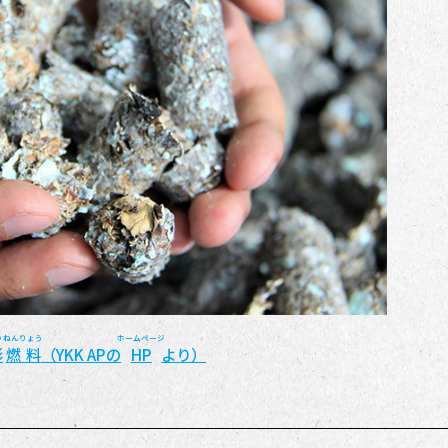
い
ねんりょう
ホームページ
形
燃料
（YKK APの
HP
より）