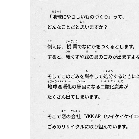
ちきゅう
「
地球
にやさしいものづくり」って、
おも
どんなことだと
思
いますか？
たと
じゅぎょう
例
えば、
授業
でなにかをつくるとします。
かみ
え ぐ
で
すると、
紙
くずや
絵の具
のごみが
出
ますよ
も
しょぶん
そしてこのごみを
燃
やして
処分
するときに
ちきゅう
おんだん
か
げんいん
にさんかたんそ
地球
温暖
化
の
原因
になる
二酸化炭素
が
で
たくさん
出
てしまいます。
まど
かいしゃ
そこで
窓
の
会社
「YKK AP（ワイケイケイ
と く
ごみのリサイクルに
取り組
んでいます。