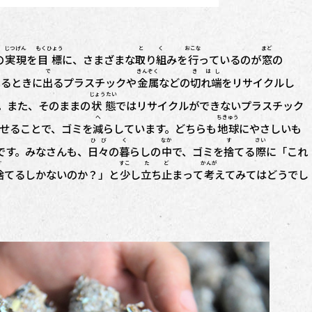
じつげん
もくひょう
と く
おこな
まど
の
実現
を
目標
に、さまざまな
取り組
みを
行
っているのが
窓
の
で
きんぞく
き はし
くるときに
出
るプラスチックや
金属
などの
切れ端
をリサイクルし
じょうたい
。また、そのままの
状態
ではリサイクルができないプラスチック
へ
ちきゅう
せることで、ゴミを
減
らしています。どちらも
地球
にやさしいも
ひび
く
なか
す
さい
です。みなさんも、
日々
の
暮
らしの
中
で、ゴミを
捨
てる
際
に「これ
す
すこ
た ど
かんが
捨
てるしかないのか？」と
少
し
立ち止
まって
考
えてみてはどうでし