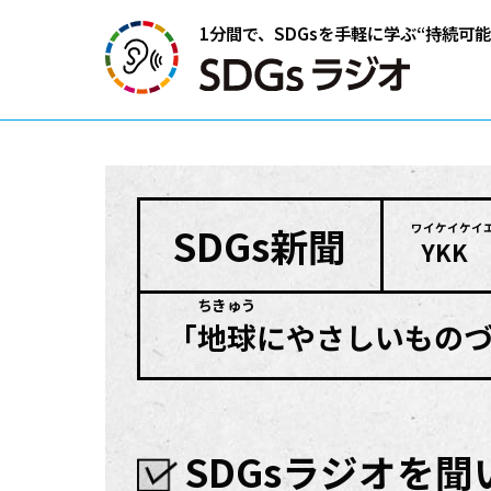
1分間で、SDGsを手軽に学ぶ
“持続可
SDGs
新聞
ワイケイケイ
YKK 
ちきゅう
「
地球
にやさしいもの
SDGsラジオを