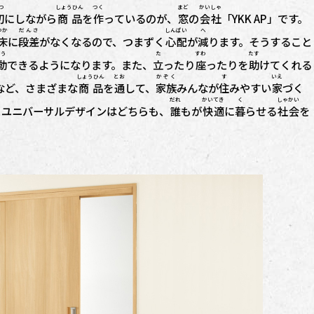
つ
しょうひん
つく
まど
かいしゃ
切
にしながら
商品
を
作
っているのが、
窓
の
会社
「YKK AP」です。
ゆか
だんさ
しんぱい
へ
床
に
段差
がなくなるので、つまずく
心配
が
減
ります。そうすること
う
た
すわ
たす
動
できるようになります。また、
立
ったり
座
ったりを
助
けてくれる
しょうひん
とお
かぞく
す
いえ
など、さまざまな
商品
を
通
して、
家族
みんなが
住
みやすい
家
づく
だれ
かいてき
く
しゃかい
とユニバーサルデザインはどちらも、
誰
もが
快適
に
暮
らせる
社会
を