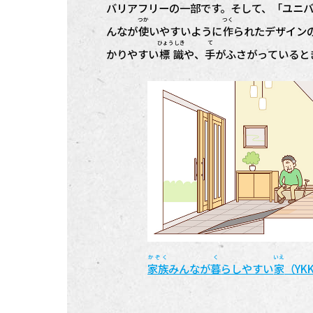
バリアフリーの
一部
です。そして、「ユニ
つか
つく
んなが
使
いやすいように
作
られたデザイン
ひょうしき
て
かりやすい
標識
や、
手
がふさがっていると
かぞく
く
いえ
家族
みんなが
暮
らしやすい
家
（YKK