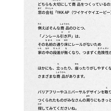
どちらも
大切
にして
商品
をつくっているの
まど
かいしゃ
窓
の
会社
「YKK AP（ワイケイケイエーピ
たと
しょうひん
例
えばそんな
商品
のひとつ、
ひ ど
「ノンレール
引き戸
」は、
なまえ
とお
ゆか
その
名前
の
通
り
床
にレールがないため
いえ
なか
だんさ
な
きけん
せい
家
の
中
の
段差
が
無
くなり、つまずく
危険
性
た
すわ
ほかにも、
立
ったり、
座
ったりがしやすく
しょうひん
さまざまな
商品
があります。
バリアフリーやユニバーサルデザインを
取
まわ
つくられたものがみなさんの
周
りにもきっ
さが
探
してみてくださいね。