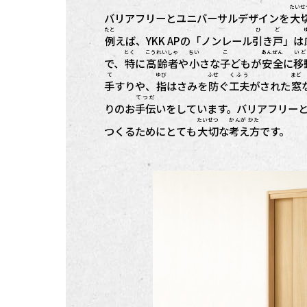
たいせ
バリアフリーとユニバーサルデザインを
大
たと
ひ ど
例
えば、YKK APの「ノンレール
引き戸
」は
とく
こうれい
しゃ
ちい
こ
あんぜん
いど
で、
特
に
高齢
者
や
小
さな
子
どもが
安全
に
移
て
ゆび
ふせ
くふう
まど
手
すりや、
指
はさみを
防
ぐ
工夫
がされた
窓
てつだ
りのお
手伝
いをしています。バリアフリー
たいせつ
かんが かた
つくるためにとても
大切
な
考え方
です。