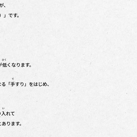
が、
ー）」です。
ひく
が
低
くなります。
て
なる「
手
すり」をはじめ、
と い
り入
れて
とあります。