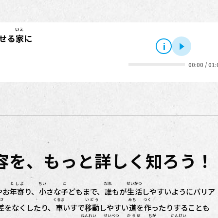
いえ
せる
家
に
i
再生
00:00
/
01:
内容を、もっと詳しく知ろう！
としよ
ちい
こ
だれ
せいかつ
やお
年寄
り、
小
さな
子
どもまで、
誰
もが
生活
しやすいようにバリア
さ
くるま
いどう
みち
つく
差
をなくしたり、
車
いすで
移動
しやすい
道
を
作
ったりすることも
ねんれい
せいべつ
からだ
ちが
かんけい