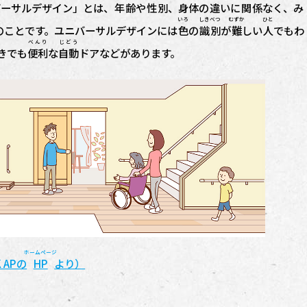
バーサルデザイン」とは、
年齢
や
性別
、
身体
の
違
いに
関係
なく、み
いろ
しきべつ
むずか
ひと
のことです。ユニバーサルデザインには
色
の
識別
が
難
しい
人
でもわ
べんり
じどう
きでも
便利
な
自動
ドアなどがあります。
ホームページ
 APの
HP
より）