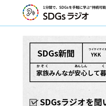
1分間で、SDGsを手軽に学ぶ
“持続可
SDGs
新聞
ワイケイケイ
YKK 
かぞく
あんしん
く
家族
みんなが
安心
して
SDGsラジオを