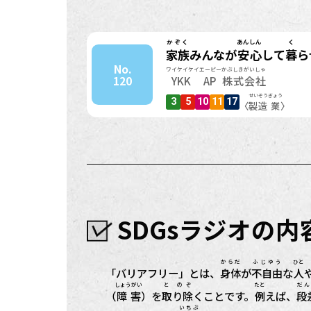
かぞく
あんしん
く
家族
みんなが
安心
して
暮
ら
No.
ワイケイケイエーピー
かぶしきがいしゃ
120
YKK AP
株式会社
せいぞう
ぎょう
3
5
10
11
17
〈
製造
業
〉
SDGsラジオの
からだ
ふじゆう
ひと
「バリアフリー」とは、
身体
が
不自由
な
人
しょうがい
と のぞ
たと
だん
（
障害
）を
取り除
くことです。
例
えば、
段
いちぶ