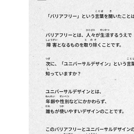
ことば
き
「バリアフリー」という
言葉
を
聞
いたこと
ひとびと
せいかつ
バリアフリーとは、
人々
が
生活
するうえで
しょうがい
と のぞ
障害
となるものを
取り除
くことです。
つぎ
こと
次
に、「ユニバーサルデザイン」という
言
し
知
っていますか？
ユニバーサルデザインとは、
ねんれい
せいべつ
年齢
や
性別
などにかかわらず、
だれ
つか
誰
もが
使
いやすいデザインのことです。
このバリアフリーとユニバーサルデザイン
たいせつ
しょうひん