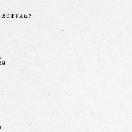
はありますよね？
ば
葉
は
の