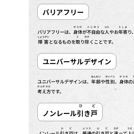
バリアフリー
からだ
ふじゆう
ひと
としよ
バリアフリーは、
身体
が
不自由
な
人
やお
年寄
り
しょうがい
と
のぞ
障害
となるものを
取
り
除
くことです。
ユニバーサルデザイン
ねんれい
せいべつ
からだ
ユニバーサルデザインは、
年齢
や
性別
、
身体
の
かんが かた
考え方
です。
ひ ど
ノンレール
引き戸
ひ ど
ふつう
ひ ど
ちが
うえ
ノンレール
引き戸
は、
普通
の
引き戸
と
違
って
上