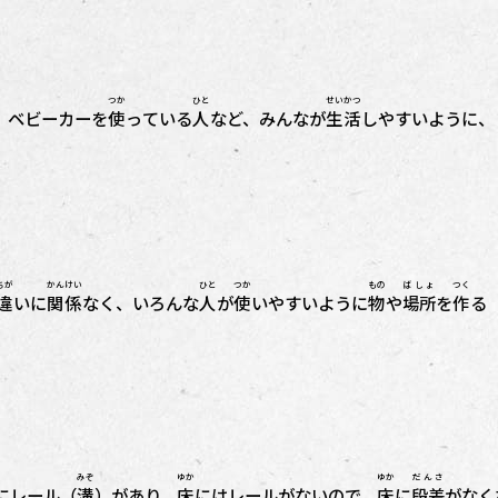
つか
ひと
せいかつ
、ベビーカーを
使
っている
人
など、みんなが
生活
しやすいように、
ちが
かんけい
ひと
つか
もの
ばしょ
つく
違
いに
関係
なく、いろんな
人
が
使
いやすいように
物
や
場所
を
作
る
みぞ
ゆか
ゆか
だんさ
にレール（
溝
）があり、
床
にはレールがないので、
床
に
段差
がなく