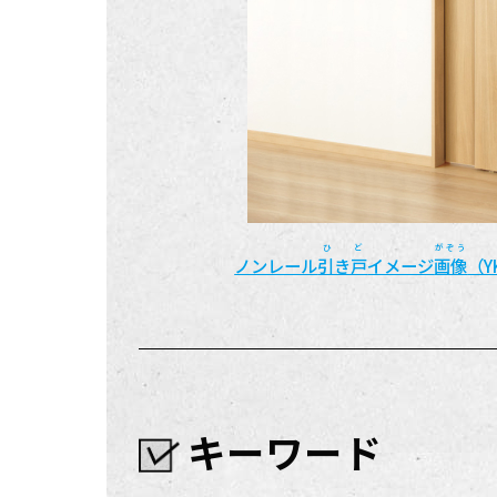
ひ ど
がぞう
ノンレール
引き戸
イメージ
画像
（Y
キーワード