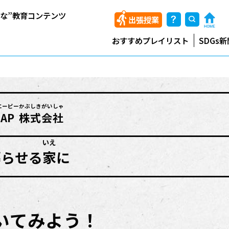
能な”教育コンテンツ
出張授業
おすすめプレイリスト
SDGs新
エーピー
かぶしきがいしゃ
AP
株式会社
いえ
暮
らせる
家
に
聞いてみよう！