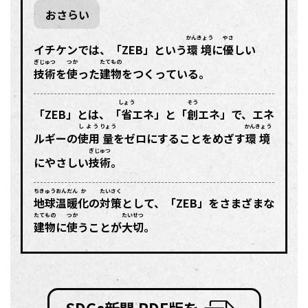
おさらい
かんきょう
やさ
イチケンでは、「ZEB」という
環境
に
優
しい
ぎじゅつ
つか
たてもの
技術
を
使
った
建物
をつくっている。
しょう
そう
「ZEB」とは、「
省
エネ」と「
創
エネ」で、エネ
しよう
りょう
かんきょう
ルギーの
使用
量
をゼロにすることをめざす
環境
ぎじゅつ
にやさしい
技術
。
ちきゅう
おんだん
か
たいさく
地球
温暖
化
の
対策
として、「ZEB」をさまざまな
たてもの
つか
たいせつ
建物
に
使
うことが
大切
。
SDGs新聞 PDF版を