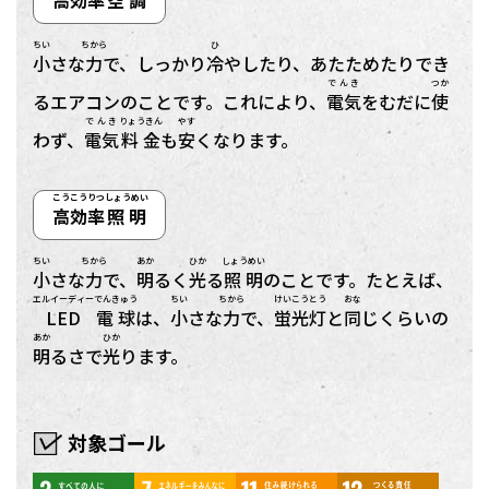
高
効率
空調
ちい
ちから
ひ
小
さな
力
で、しっかり
冷
やしたり、あたためたりでき
でんき
つか
るエアコンのことです。これにより、
電気
をむだに
使
でんき
りょうきん
やす
わず、
電気
料金
も
安
くなります。
こう
こうりつ
しょうめい
高
効率
照明
ちい
ちから
あか
ひか
しょうめい
小
さな
力
で、
明
るく
光
る
照明
のことです。たとえば、
エルイーディー
でんきゅう
ちい
ちから
けいこう
とう
おな
LED
電球
は、
小
さな
力
で、
蛍光
灯
と
同
じくらいの
あか
ひか
明
るさで
光
ります。
対象ゴール
3
7
11
12