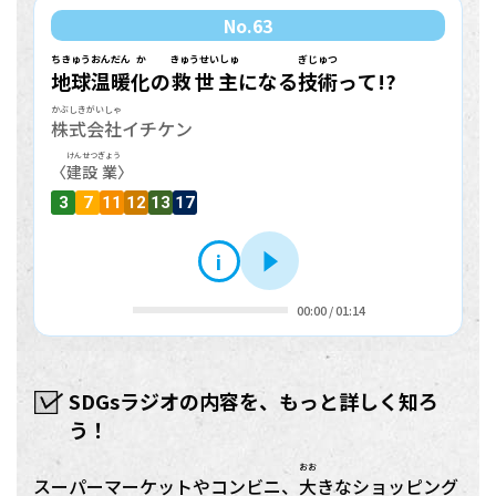
No.
63
ちきゅう
おんだん
か
きゅうせいしゅ
ぎじゅつ
地球
温暖
化
の
救世主
になる
技術
って!?
かぶしきがいしゃ
株式会社
イチケン
けんせつ
ぎょう
〈
建設
業
〉
3
7
11
12
13
17
i
再生
00:00
/
01:14
SDGsラジオの内容を、もっと詳しく知ろ
う！
おお
スーパーマーケットやコンビニ、
大
きなショッピング