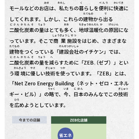
みせ
わたし
く
べんり
かいてき
モールなどのお
店
は、
私
たちの
暮
らしを
便利
に
快適
に
たてもの
で
してくれます。しかし、これらの
建物
から
出
る
にさんかたんそ
りょう
おお
ちきゅう
おんだん
か
げんいん
二酸化炭素
の
量
はとても
多
く、
地球
温暖
化
の
原因
にな
しょうぎょう
しせつ
っています。そこで
商業
施設
をはじめ、さまざまな
たてもの
けんせつ
がいしゃ
建物
をつくっている「
建設
会社
のイチケン」では、
にさんかたんそ
りょう
へ
二酸化炭素
の
量
を
減
らすために「ZEB（ゼブ）」とい
かんきょう
やさ
ぎじゅつ
つか
う
環境
に
優
しい
技術
を
使
っています。「ZEB」とは、
「Net Zero Energy Building（ネット・ゼロ・エネル
りゃく
いま
にほん
ぎじゅつ
ギー・ビル）」の
略
で、
今
、
日本
のみんなでこの
技術
ひろ
を
広
めようとしています。