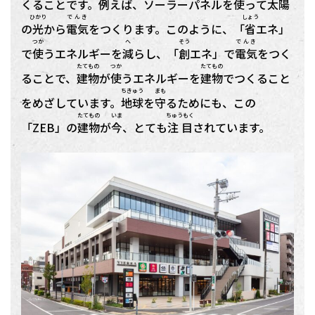
くることです。
例
えば、ソーラーパネルを
使
って
太陽
ひかり
でんき
しょう
の
光
から
電気
をつくります。このように、「
省
エネ」
つか
へ
そう
でんき
で
使
うエネルギーを
減
らし、「
創
エネ」で
電気
をつく
たてもの
つか
たてもの
ることで、
建物
が
使
うエネルギーを
建物
でつくること
ちきゅう
まも
をめざしています。
地球
を
守
るためにも、この
たてもの
いま
ちゅうもく
「ZEB」の
建物
が
今
、とても
注目
されています。