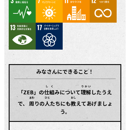
13
17
みなさんにできること！
しく
りかい
「ZEB」の
仕組
みについて
理解
したうえ
まわ
ひと
おし
で、
周
りの
人
たちにも
教
えてあげましょ
う。