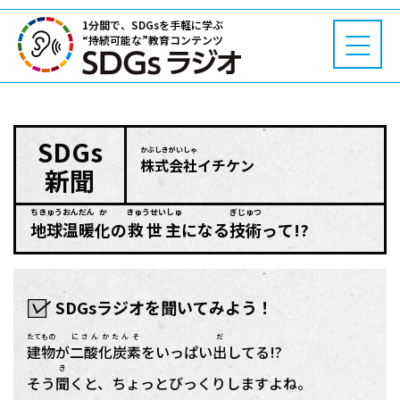
1分間で、SDGsを手軽に学ぶ
“持続可能な”教育コンテンツ
SDGs
かぶしきがいしゃ
株式会社
イチケン
新聞
ちきゅう
おんだん
か
きゅうせいしゅ
ぎじゅつ
地球
温暖
化
の
救世主
になる
技術
って!?
SDGsラジオを聞いてみよう！
たてもの
にさんかたんそ
だ
建物
が
二酸化炭素
をいっぱい
出
してる!?
き
そう
聞
くと、ちょっとびっくりしますよね。