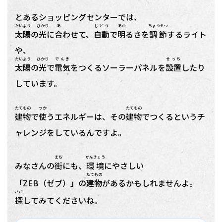
とあるショッピングセンターでは、
たいよう
ひかり
あ
じどう
あか
ちょうせつ
太陽
の
光
に
合
わせて、
自動
で
明
るさを
調節
するライト
や、
たいよう
ひかり
でんき
せっち
太陽
の
光
で
電気
をつくるソーラーパネルを
設置
したり
しています。
たてもの
つか
たてもの
建物
で
使
うエネルギーは、その
建物
でつくるというチ
ャレンジをしているんですよ。
まち
かんきょう
みなさんの
街
にも、
環境
にやさしい
たてもの
「ZEB（ゼブ）」の
建物
があるかもしれませんよ。
さが
探
してみてくださいね。