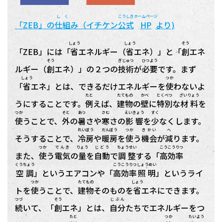
しく
こうしき
ホームページ
「ZEB」の
仕組
み（イチケン
公式
HP
より)
しょう
しょう
そう
「ZEB」には「
省
エネルギー（
省
エネ）」と「
創
エネ
そう
ぎじゅつ
ひつよう
ルギー（
創
エネ）」の２つの
技術
が
必要
です。まず
しょう
つか
「
省
エネ」とは、できるだけエネルギーを
使
わないよ
たと
たてもの
かべ
とくべつ
ざいりょう
うにすることです。
例
えば、
建物
の
壁
に
特別
な
材料
を
つか
そと
あつ
さむ
えいきょう
すく
使
うことで、
外
の
暑
さや
寒
さの
影響
を
少
なくします。
れいぼう
だんぼう
つか
きかい
へ
そうすることで、
冷房
や
暖房
を
使
う
機会
が
減
ります。
つか
でんき
りょう
じどう
ちょうせい
こう
こうりつ
また、
使
う
電気
の
量
を
自動
で
調整
する「
高
効率
くうちょう
こう
こうりつ
しょうめい
空調
」というエアコンや「
高
効率
照明
」というライ
つか
たてもの
しょう
トを
使
うことで、
建物
そのものを
省
エネにできます。
つづ
そう
じぶん
続
いて、「
創
エネ」とは、
自分
たちでエネルギーをつ
たと
つか
たいよう