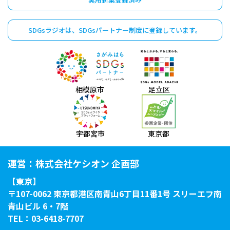
SDGsラジオは、
SDGsパートナー制度に
登録しています。
相模原市
足立区
宇都宮市
東京都
運営：株式会社ケシオン 企画部
【東京】
〒107-0062 東京都港区南青山6丁目11番1号 スリーエフ南
青山ビル 6・7階
TEL：03-6418-7707