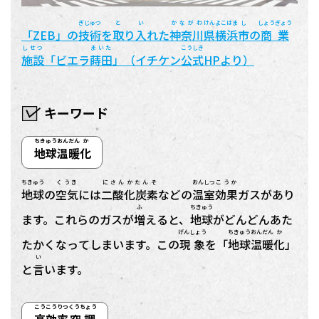
ぎじゅつ
と い
かながわ
けん
よこはま
し
しょうぎょう
「ZEB」の
技術
を
取り入
れた
神奈川
県
横浜
市
の
商業
しせつ
まいた
こうしき
施設
「ビエラ
蒔田
」（イチケン
公式
HPより）
キーワード
ちきゅう
おんだん
か
地球
温暖
化
ちきゅう
くうき
にさんかたんそ
おんしつ
こうか
地球
の
空気
には
二酸化炭素
などの
温室
効果
ガスがあり
ふ
ちきゅう
ます。これらのガスが
増
えると、
地球
がどんどんあた
げんしょう
ちきゅう
おんだん
か
たかくなってしまいます。この
現象
を「
地球
温暖
化
」
い
と
言
います。
こう
こうりつ
くうちょう