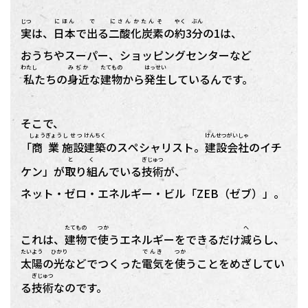
じつ
にほん
で
にさんかたんそ
やく
ぶん
実
は、
日本
で
出
る
二酸化炭素
の
約
3
分
の1は、
おうちやスーパー、ショッピングセンターなど
わたし
みぢか
たてもの
はっせい
私
たちの
身近
な
建物
から
発生
しているんです。
そこで、
しょうぎょう
しせつ
けんちく
けんせつ
がいしゃ
「
商業
施設
建築
のスペシャリスト。
建設
会社
のイチ
と く
ぎじゅつ
ケン」が
取り組
んでいる
技術
が、
ネット・ゼロ・エネルギー・ビル「ZEB（ゼブ）」。
たてもの
つか
へ
これは、
建物
で
使
うエネルギーをできるだけ
減
らし、
たいよう
ひかり
でんき
つか
太陽
の
光
などでつくった
電気
を
使
うことをめざしてい
ぎじゅつ
る
技術
なのです。