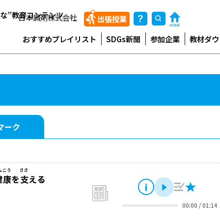
能な”教育コンテンツ
日本調剤株式会社
出張授業
おすすめプレイリスト
SDGs新聞
参加企業
教材ダウ
マーク
んこう
ささ
健康
を
支
える
i
再生
a-101
news
00:00
/
01:14