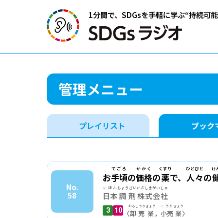
1分間で、SDGsを手軽に学ぶ
“持続可
管理メニュー
プレイリスト
ブック
てごろ
かかく
くすり
ひとびと
け
お
手頃
の
価格
の
薬
で、
人々
の
No.
にほん
ちょうざい
かぶしきがいしゃ
58
日本
調剤
株式会社
おろしうり
ぎょう
こうり
ぎょう
3
10
〈
卸売
業
，
小売
業
〉