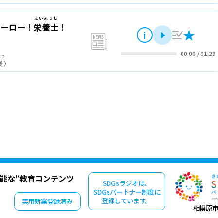
えいようし
ヒーロー！
栄養士
！
i
再生
a-101
news
00:00
/
01:29
ょう
業
〉
可能な”教育コンテンツ
SDGsラジオは、
SDGsパートナー制度に
登録しています。
実用新案登録済み
相模原