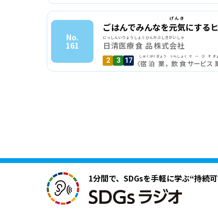
げんき
ごはんでみんなを
元気
にする
No.
にっしん
いりょう
しょくひん
かぶしきがいしゃ
161
日清
医療
食品
株式会社
しゅくはく
ぎょう
いんしょく
さーびす
ぎ
2
3
17
〈
宿泊
業
，
飲食
サービス
1分間で、SDGsを手軽に学ぶ
“持続